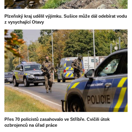
Plzeňský kraj udělil výjimku. Sušice může dál odebírat vodu
z vysychající Otavy
Přes 70 policistů zasahovalo ve Stříbře. Cvičili útok
ozbrojenců na úřad práce