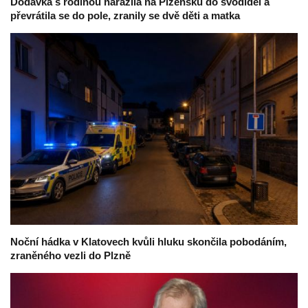
Dodávka s rodinou narazila na Plzeňsku do svodidel a
převrátila se do pole, zranily se dvě děti a matka
Noční hádka v Klatovech kvůli hluku skončila pobodáním,
zraněného vezli do Plzně