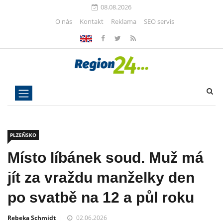
08.08.2026
O nás
Kontakt
Reklama
SEO servis
PLZEŇSKO
Místo líbánek soud. Muž má
jít za vraždu manželky den
po svatbě na 12 a půl roku
Rebeka Schmidt
02.06.2026