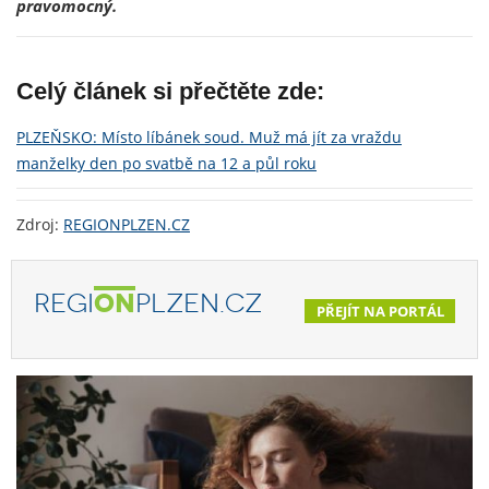
pravomocný.
Celý článek si přečtěte zde:
PLZEŇSKO: Místo líbánek soud. Muž má jít za vraždu
manželky den po svatbě na 12 a půl roku
Zdroj:
REGIONPLZEN.CZ
REGI
ON
PLZEN.CZ
PŘEJÍT NA PORTÁL