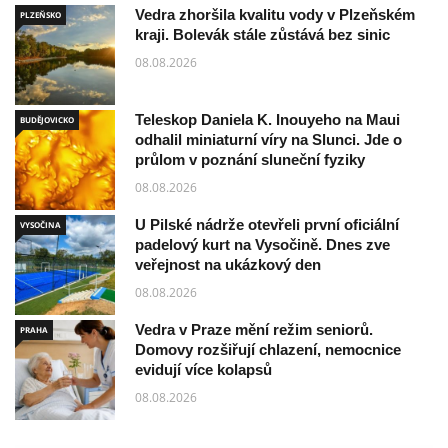
Vedra zhoršila kvalitu vody v Plzeňském
PLZEŇSKO
kraji. Bolevák stále zůstává bez sinic
08.08.2026
Teleskop Daniela K. Inouyeho na Maui
BUDĚJOVICKO
odhalil miniaturní víry na Slunci. Jde o
průlom v poznání sluneční fyziky
08.08.2026
U Pilské nádrže otevřeli první oficiální
VYSOČINA
padelový kurt na Vysočině. Dnes zve
veřejnost na ukázkový den
08.08.2026
Vedra v Praze mění režim seniorů.
PRAHA
Domovy rozšiřují chlazení, nemocnice
evidují více kolapsů
08.08.2026