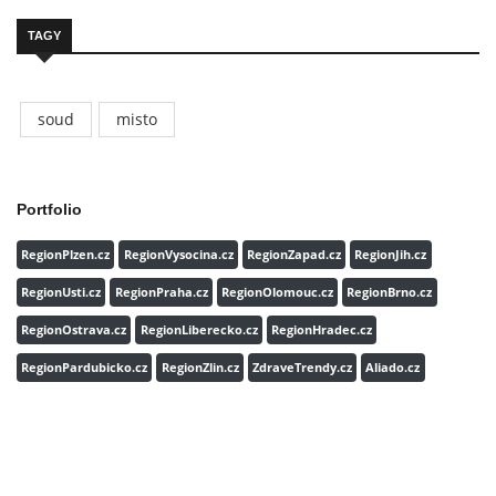
TAGY
soud
misto
Portfolio
RegionPlzen.cz
RegionVysocina.cz
RegionZapad.cz
RegionJih.cz
RegionUsti.cz
RegionPraha.cz
RegionOlomouc.cz
RegionBrno.cz
RegionOstrava.cz
RegionLiberecko.cz
RegionHradec.cz
RegionPardubicko.cz
RegionZlin.cz
ZdraveTrendy.cz
Aliado.cz