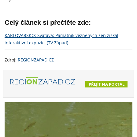
Celý článek si přečtěte zde:
KARLOVARSKO: Svatava: Památník vězněných žen získal
interaktivní expozici (TV Západ)
Zdroj:
REGIONZAPAD.CZ
REGI
ON
ZAPAD.CZ
PŘEJÍT NA PORTÁL