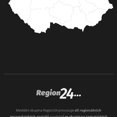
Mediální skupina Region24 provozuje
síť regionálních
zpravodajských portálů
společně
se skupinou tematických