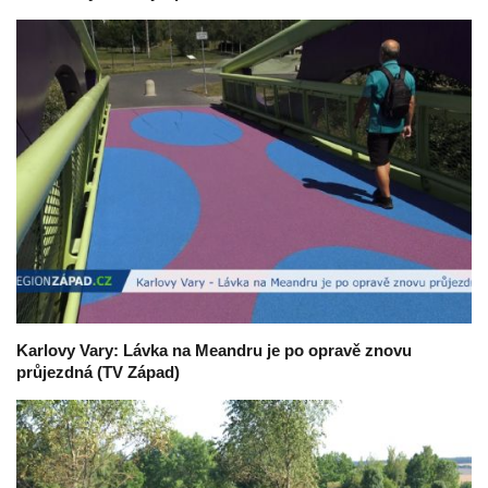
Karlovy Vary: Lávka na Meandru je po opravě znovu
průjezdná (TV Západ)