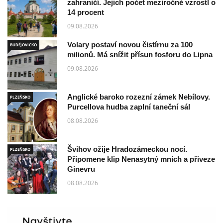
zahraničí. Jejich počet meziročně vzrostl o
14 procent
09.08.2026
Volary postaví novou čistírnu za 100
BUDĚJOVICKO
milionů. Má snížit přísun fosforu do Lipna
09.08.2026
Anglické baroko rozezní zámek Nebílovy.
PLZEŇSKO
Purcellova hudba zaplní taneční sál
08.08.2026
Švihov ožije Hradozámeckou nocí.
PLZEŇSKO
Připomene klip Nenasytný mnich a přiveze
Ginevru
08.08.2026