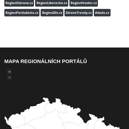
RegionOstrava.cz
RegionLiberecko.cz
RegionHradec.cz
RegionPardubicko.cz
RegionZlin.cz
ZdraveTrendy.cz
Aliado.cz
MAPA REGIONÁLNÍCH PORTÁLŮ
+
−