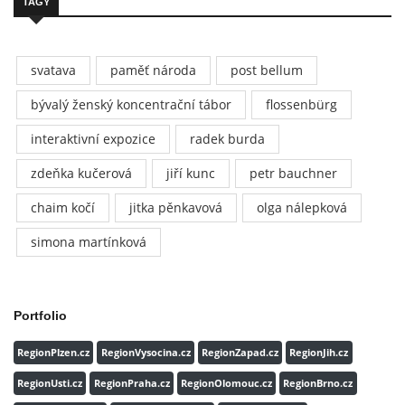
TAGY
svatava
paměť národa
post bellum
bývalý ženský koncentrační tábor
flossenbürg
interaktivní expozice
radek burda
zdeňka kučerová
jiří kunc
petr bauchner
chaim kočí
jitka pěnkavová
olga nálepková
simona martínková
Portfolio
RegionPlzen.cz
RegionVysocina.cz
RegionZapad.cz
RegionJih.cz
RegionUsti.cz
RegionPraha.cz
RegionOlomouc.cz
RegionBrno.cz