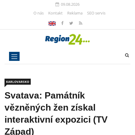
09.08.2026
O nás
Kontakt
Reklama
SEO servis
KARLOVARSKO
Svatava: Památník
vězněných žen získal
interaktivní expozici (TV
Západ)