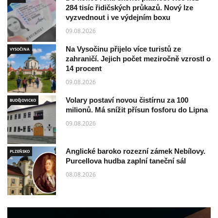
284 tisíc řidičských průkazů. Nový lze
vyzvednout i ve výdejním boxu
09.08.2026
Na Vysočinu přijelo více turistů ze
VYSOČINA
zahraničí. Jejich počet meziročně vzrostl o
14 procent
09.08.2026
Volary postaví novou čistírnu za 100
BUDĚJOVICKO
milionů. Má snížit přísun fosforu do Lipna
09.08.2026
Anglické baroko rozezní zámek Nebílovy.
PLZEŇSKO
Purcellova hudba zaplní taneční sál
08.08.2026