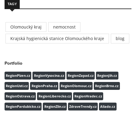
TAGY
Olomoucký kraj
nemocnost
Krajská hygienická stanice Olomouckého kraje
blog
Portfolio
RegionPlzen.cz
RegionVysocina.cz
RegionZapad.cz
RegionJih.cz
RegionUsti.cz
RegionPraha.cz
RegionOlomouc.cz
RegionBrno.cz
RegionOstrava.cz
RegionLiberecko.cz
RegionHradec.cz
RegionPardubicko.cz
RegionZlin.cz
ZdraveTrendy.cz
Aliado.cz