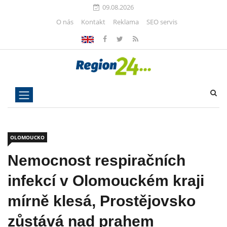
09.08.2026
O nás
Kontakt
Reklama
SEO servis
OLOMOUCKO
Nemocnost respiračních
infekcí v Olomouckém kraji
mírně klesá, Prostějovsko
zůstává nad prahem