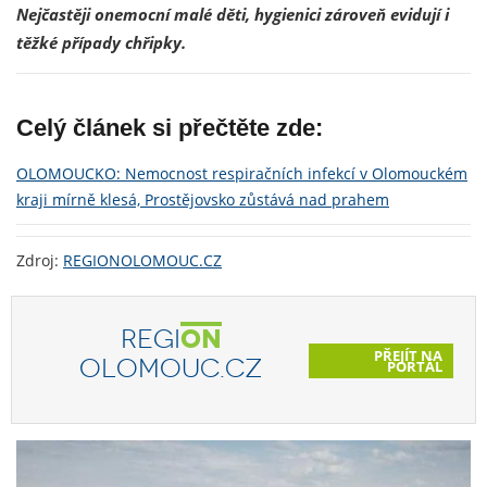
Nejčastěji onemocní malé děti, hygienici zároveň evidují i
těžké případy chřipky.
Celý článek si přečtěte zde:
OLOMOUCKO: Nemocnost respiračních infekcí v Olomouckém
kraji mírně klesá, Prostějovsko zůstává nad prahem
Zdroj:
REGIONOLOMOUC.CZ
REGI
ON
PŘEJÍT NA
OLOMOUC.CZ
PORTÁL