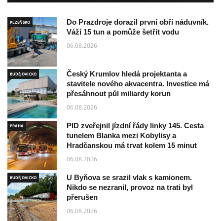
Do Prazdroje dorazil první obří náduvník.
PLZEŇSKO
Váží 15 tun a pomůže šetřit vodu
06.08.2026
Český Krumlov hledá projektanta a
BUDĚJOVICKO
stavitele nového akvacentra. Investice má
přesáhnout půl miliardy korun
06.08.2026
PID zveřejnil jízdní řády linky 145. Cesta
PRAHA
tunelem Blanka mezi Kobylisy a
Hradčanskou má trvat kolem 15 minut
06.08.2026
U Byňova se srazil vlak s kamionem.
BUDĚJOVICKO
Nikdo se nezranil, provoz na trati byl
přerušen
06.08.2026