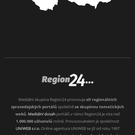
Mediální skupina Region24 provozuje
síť regionálních
zpravodajských portálů
společně
se skupinou tematických
webů
.
Mediální dosah
portálů v rámci Region24 je více než
1.000.000 uživatelů
ročně. Provozovatelem je společnost
UNIWEB s.r.o.
Online agentura UNIWEB se již od roku 1997