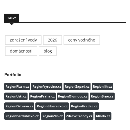
TAGY
zdražení vody
2026
ceny vodného
domácnosti
blog
Portfolio
RegionPlzen.cz
RegionVysocina.cz
RegionZapad.cz
RegionJih.cz
RegionUsti.cz
RegionPraha.cz
RegionOlomouc.cz
RegionBrno.cz
RegionOstrava.cz
RegionLiberecko.cz
RegionHradec.cz
RegionPardubicko.cz
RegionZlin.cz
ZdraveTrendy.cz
Aliado.cz