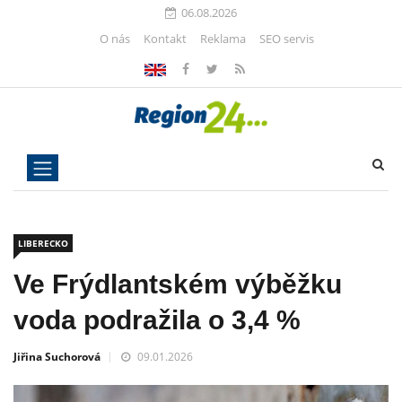
06.08.2026
O nás
Kontakt
Reklama
SEO servis
LIBERECKO
Ve Frýdlantském výběžku
voda podražila o 3,4 %
Jiřina Suchorová
09.01.2026