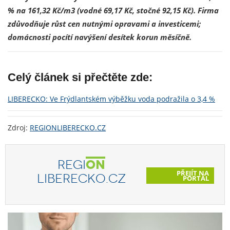
% na 161,32 Kč/m3 (vodné 69,17 Kč, stočné 92,15 Kč). Firma
zdůvodňuje růst cen nutnými opravami a investicemi;
domácnosti pocítí navýšení desítek korun měsíčně.
Celý článek si přečtěte zde:
LIBERECKO: Ve Frýdlantském výběžku voda podražila o 3,4 %
Zdroj:
REGIONLIBERECKO.CZ
REGI
ON
PŘEJÍT NA
LIBERECKO.CZ
PORTÁL