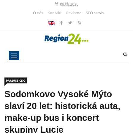
09.08.2026
O nás
Kontakt
Reklama
SEO servis
PARDUBICKO
Sodomkovo Vysoké Mýto
slaví 20 let: historická auta,
make-up bus i koncert
skupiny Lucie