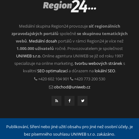
Mediální skupina Region24 provozuje
síť regionálních
zpravodajských portálů
společně
se skupinou tematických
webů
.
Mediální dosah
portálů v rámci Region24 je více než
1.000.000 uživatelů
ročně. Provozovatelem je společnost
UNIWEB s.r.o.
Online agentura UNIWEB se již od roku 1997
specializuje na online marketing,
tvorbu webových stránek
s
kvalitní
SEO optimalizací
a důrazem na
lokální SEO
.
+420 602 104 901
+420 773 200 530
obchod@uniweb.cz
Publikování, šíření nebo jiné užití obsahu pro jiné než osobní účely, je
bez písemného souhlasu UNIWEB s.r.o. zakázáno.