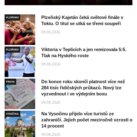
Plzeňský Kajetán čeká světové finále v
PLZEŇSKO
Tokiu. O titul se utká se třemi soupeři
09.08.2026
Viktoria v Teplicích a jen remizovala 5:5.
PLZEŇSKO
Tlak na Hyského roste
09.08.2026
Do konce roku skončí platnost více než
PRAHA
284 tisíc řidičských průkazů. Nový lze
vyzvednout i ve výdejním boxu
09.08.2026
Na Vysočinu přijelo více turistů ze
VYSOČINA
zahraničí. Jejich počet meziročně vzrostl o
14 procent
09.08.2026