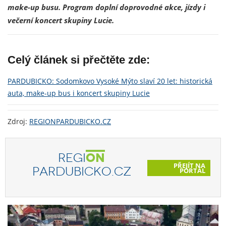
make-up busu. Program doplní doprovodné akce, jízdy i
večerní koncert skupiny Lucie.
Celý článek si přečtěte zde:
PARDUBICKO: Sodomkovo Vysoké Mýto slaví 20 let: historická
auta, make-up bus i koncert skupiny Lucie
Zdroj:
REGIONPARDUBICKO.CZ
REGI
ON
PŘEJÍT NA
PARDUBICKO.CZ
PORTÁL