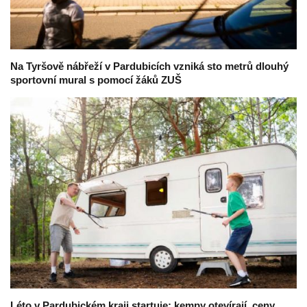
Na Tyršově nábřeží v Pardubicích vzniká sto metrů dlouhý
sportovní mural s pomocí žáků ZUŠ
Léto v Pardubickém kraji startuje: kempy otevírají, ceny