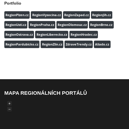
Portfolio
RegionPlzen.cz
RegionVysocina.cz
RegionZapad.cz
RegionJih.cz
RegionUsti.cz
RegionPraha.cz
RegionOlomouc.cz
RegionBrno.cz
RegionOstrava.cz
RegionLiberecko.cz
RegionHradec.cz
RegionPardubicko.cz
RegionZlin.cz
ZdraveTrendy.cz
Aliado.cz
MAPA REGIONÁLNÍCH PORTÁLŮ
+
−