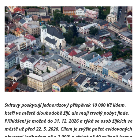
Svitavy poskytují jednorázový příspěvek 10 000 Kč lidem,
kteří ve městě dlouhodobě žijí, ale mají trvalý pobyt jinde.
Přihlášení je možné do 31. 12. 2026 a týká se osob žijících ve
městě už před 22. 5. 2026. Cílem je zvýšit počet evidovaných
obyvatel (odhadem až o 2 000) a získat až 40 milionů korun