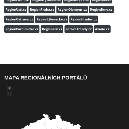
RegionUsti.cz
RegionPraha.cz
RegionOlomouc.cz
RegionBrno.cz
RegionOstrava.cz
RegionLiberecko.cz
RegionHradec.cz
RegionPardubicko.cz
RegionZlin.cz
ZdraveTrendy.cz
Aliado.cz
MAPA REGIONÁLNÍCH PORTÁLŮ
+
−