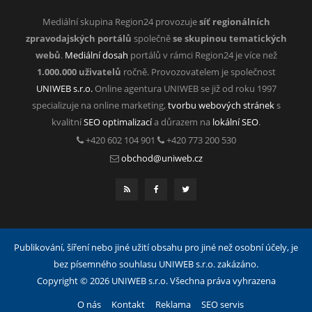
Mediální skupina Region24 provozuje
síť regionálních
zpravodajských portálů
společně
se skupinou tematických
webů
.
Mediální dosah
portálů v rámci Region24 je více než
1.000.000 uživatelů
ročně. Provozovatelem je společnost
UNIWEB s.r.o.
Online agentura UNIWEB se již od roku 1997
specializuje na online marketing,
tvorbu webových stránek
s
kvalitní
SEO optimalizací
a důrazem na
lokální SEO
.
+420 602 104 901
+420 773 200 530
obchod@uniweb.cz
Publikování, šíření nebo jiné užití obsahu pro jiné než osobní účely, je
bez písemného souhlasu UNIWEB s.r.o. zakázáno.
Copyright © 2026 UNIWEB s.r.o. Všechna práva vyhrazena
O nás
Kontakt
Reklama
SEO servis