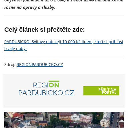
ročně na opravy a služby.
Celý článek si přečtěte zde:
PARDUBICKO: Svitavy nabízejí 10 000 Kč lidem, kteří si přihlásí
trvalý pobyt
Zdroj:
REGIONPARDUBICKO.CZ
REGI
ON
PŘEJÍT NA
PARDUBICKO.CZ
PORTÁL