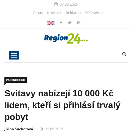
07.08.2026
O nás
Kontakt
Reklama
SEO servis
PARDUBICKO
Svitavy nabízejí 10 000 Kč
lidem, kteří si přihlásí trvalý
pobyt
Jiřina Suchorová
31.05.2026