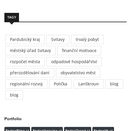
TAGY
Pardubický kraj
Svitavy
trvalý pobyt
městský úřad Svitavy
finanční motivace
rozpočet města
odpadové hospodářství
přerozdělování daní
obyvatelstvo měst
regionální rozvoj
Polička
Lanškroun
blog
blog
Portfolio
RegionPlzen.cz
RegionVysocina.cz
RegionZapad.cz
RegionJih.cz