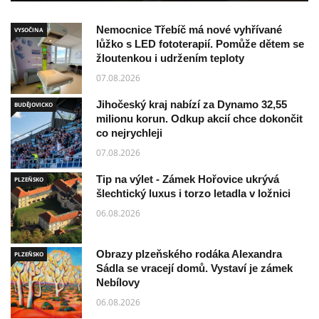
Nemocnice Třebíč má nové vyhřívané
VYSOČINA
lůžko s LED fototerapií. Pomůže dětem se
žloutenkou i udržením teploty
07.08.2026
Jihočeský kraj nabízí za Dynamo 32,55
BUDĚJOVICKO
milionu korun. Odkup akcií chce dokončit
co nejrychleji
07.08.2026
Tip na výlet - Zámek Hořovice ukrývá
PLZEŇSKO
šlechtický luxus i torzo letadla v ložnici
06.08.2026
Obrazy plzeňského rodáka Alexandra
PLZEŇSKO
Sádla se vracejí domů. Vystaví je zámek
Nebílovy
06.08.2026