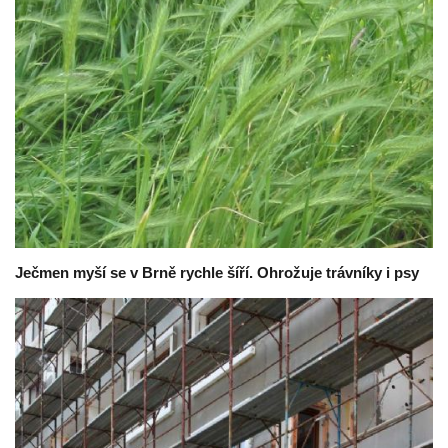
Ječmen myší se v Brně rychle šíří. Ohrožuje trávníky i psy