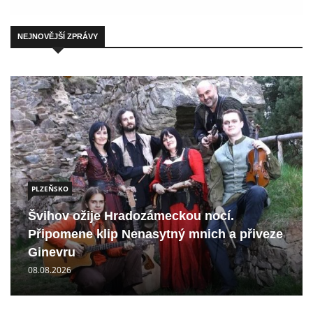
NEJNOVĚJŠÍ ZPRÁVY
PLZEŇSKO
Švihov ožije Hradozámeckou nocí.
Připomene klip Nenasytný mnich a přiveze
Ginevru
08.08.2026