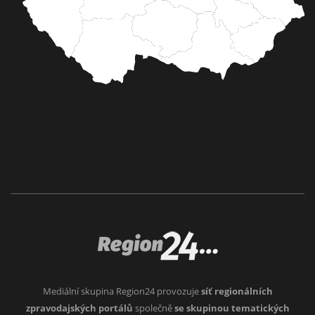
Mediální skupina Region24 provozuje
síť regionálních
zpravodajských portálů
společně
se skupinou tematických