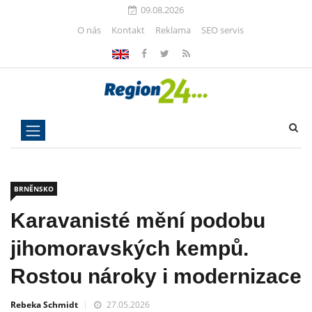
09.08.2026
O nás
Kontakt
Reklama
SEO servis
BRNĚNSKO
Karavanisté mění podobu
jihomoravských kempů.
Rostou nároky i modernizace
Rebeka Schmidt
27.05.2026