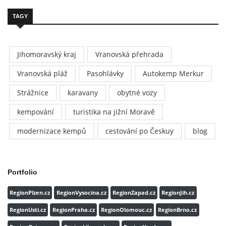
TAGY
Jihomoravský kraj
Vranovská přehrada
Vranovská pláž
Pasohlávky
Autokemp Merkur
Strážnice
karavany
obytné vozy
kempování
turistika na jižní Moravě
modernizace kempů
cestování po Českuy
blog
Portfolio
RegionPlzen.cz
RegionVysocina.cz
RegionZapad.cz
RegionJih.cz
RegionUsti.cz
RegionPraha.cz
RegionOlomouc.cz
RegionBrno.cz