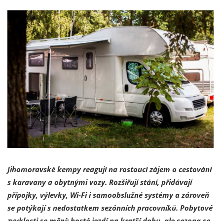
Jihomoravské kempy reagují na rostoucí zájem o cestování
s karavany a obytnými vozy. Rozšiřují stání, přidávají
přípojky, výlevky, Wi-Fi i samoobslužné systémy a zároveň
se potýkají s nedostatkem sezónních pracovníků. Pobytové
zvyklosti se mění: hosté jezdí na kratší dobu, ale sezona se