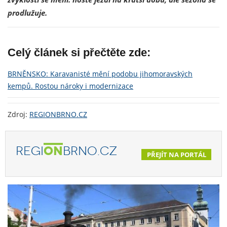
prodlužuje.
Celý článek si přečtěte zde:
BRNĚNSKO: Karavanisté mění podobu jihomoravských
kempů. Rostou nároky i modernizace
Zdroj:
REGIONBRNO.CZ
REGI
ON
BRNO.CZ
PŘEJÍT NA PORTÁL