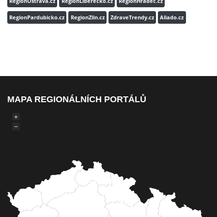
RegionOstrava.cz
RegionLiberecko.cz
RegionHradec.cz
RegionPardubicko.cz
RegionZlin.cz
ZdraveTrendy.cz
Aliado.cz
MAPA REGIONÁLNÍCH PORTÁLŮ
+
−