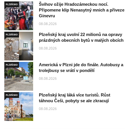
Švihov ožije Hradozámeckou nocí.
PLZEŇSKO
Připomene klip Nenasytný mnich a přiveze
Ginevru
08.08.2026
Plzeňský kraj uvolní 22 milionů na opravy
PLZEŇSKO
prázdných obecních bytů v malých obcích
08.08.2026
Americká v Plzni jde do finále. Autobusy a
PLZEŇSKO
trolejbusy se vrátí v pondělí
08.08.2026
Plzeňský kraj láká více turistů. Růst
PLZEŇSKO
táhnou Češi, pobyty se ale zkracují
08.08.2026