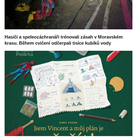
Hasiči a speleozáchranáři trénovali zásah v Moravském
krasu. Během cvičení odčerpali tisíce kubíků vody