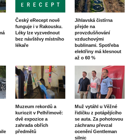
Český eRecept nově
Jihlavská čistírna
funguje i v Rakousku.
přejde na
 má
Léky lze vyzvednout
provzdušňování
bez návštěvy místního
vzduchovými
lékaře
bublinami. Spotřeba
elektřiny má klesnout
až o 60 %
Muzeum rekordů a
Muž vytáhl u Věžné
kuriozit v Pelhřimově:
řidičku z potápějícího
dvě expozice a
se auta. Za pohotovou
zahrada obřích
záchranu převzal
ile
předmětů
ocenění Gentleman
silnic