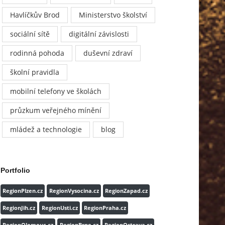
Havlíčkův Brod
Ministerstvo školství
sociální sítě
digitální závislosti
rodinná pohoda
duševní zdraví
školní pravidla
mobilní telefony ve školách
průzkum veřejného mínění
mládež a technologie
blog
Portfolio
RegionPlzen.cz
RegionVysocina.cz
RegionZapad.cz
RegionJih.cz
RegionUsti.cz
RegionPraha.cz
RegionOlomouc.cz
RegionBrno.cz
RegionOstrava.cz