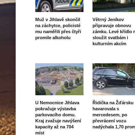
Muž v Jihlavě skončil
Větrný Jeníkov
na záchytce, policisté
připravuje obnovu
mu naměřili přes čtyři
zámku. Levé křídlo
promile alkoholu
sloužit svatbám i
kulturním akcím
U Nemocnice Jihlava
Řidička na Žďársku
pokračuje výstavba
havarovala s
parkovacího domu.
mercedesem, po
Kraj zvažuje navýšení
převrácení vozu
kapacity až na 704
nadýchala 1,70 prom
míst