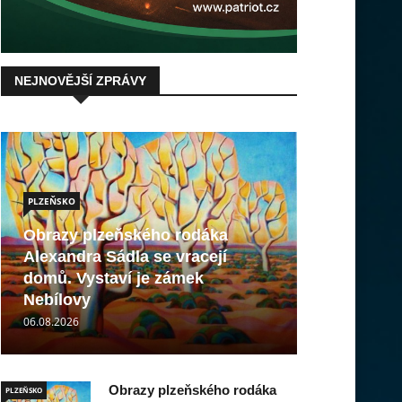
NEJNOVĚJŠÍ ZPRÁVY
PLZEŇSKO
Obrazy plzeňského rodáka
Alexandra Sádla se vracejí
domů. Vystaví je zámek
Nebílovy
06.08.2026
Obrazy plzeňského rodáka
PLZEŇSKO