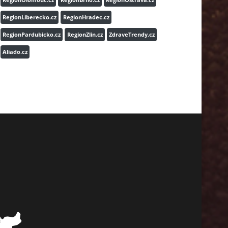
RegionLiberecko.cz
RegionHradec.cz
RegionPardubicko.cz
RegionZlin.cz
ZdraveTrendy.cz
Aliado.cz