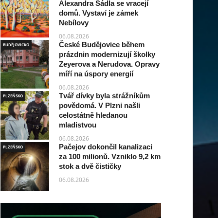
Alexandra Sádla se vracejí
domů. Vystaví je zámek
Nebílovy
06.08.2026
České Budějovice během
BUDĚJOVICKO
prázdnin modernizují školky
Zeyerova a Nerudova. Opravy
míří na úspory energií
06.08.2026
Tvář dívky byla strážníkům
PLZEŇSKO
povědomá. V Plzni našli
celostátně hledanou
mladistvou
06.08.2026
Pačejov dokončil kanalizaci
PLZEŇSKO
za 100 milionů. Vzniklo 9,2 km
stok a dvě čističky
06.08.2026