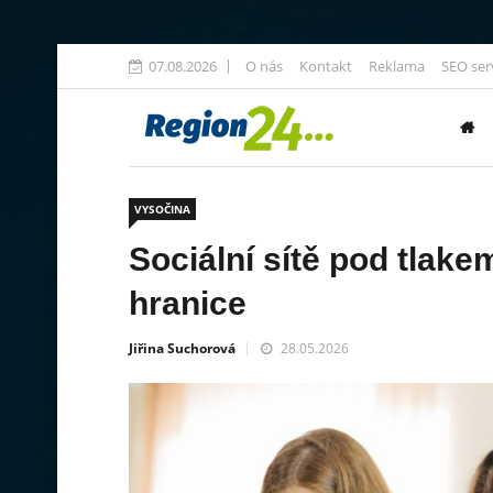
07.08.2026
O nás
Kontakt
Reklama
SEO ser
VYSOČINA
Sociální sítě pod tlakem
hranice
Jiřina Suchorová
28.05.2026