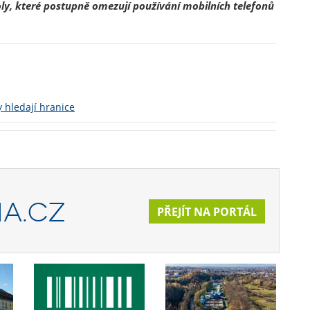
školy, které postupně omezují používání mobilních telefonů
y hledají hranice
A.CZ
PŘEJÍT NA PORTÁL