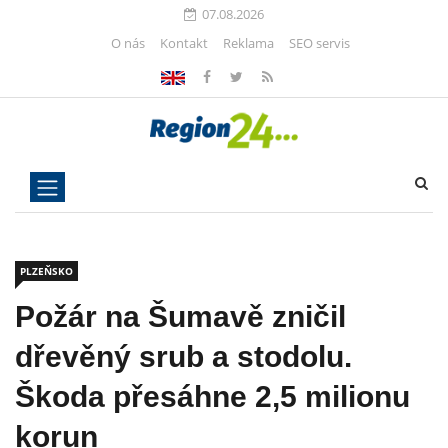
07.08.2026
O nás
Kontakt
Reklama
SEO servis
PLZEŇSKO
Požár na Šumavě zničil
dřevěný srub a stodolu.
Škoda přesáhne 2,5 milionu
korun