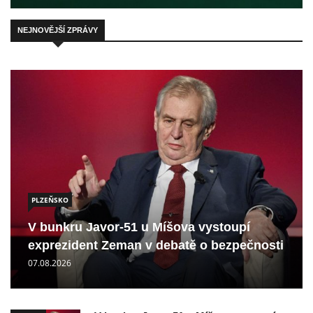
NEJNOVĚJŠÍ ZPRÁVY
PLZEŇSKO
V bunkru Javor-51 u Míšova vystoupí
exprezident Zeman v debatě o bezpečnosti
07.08.2026