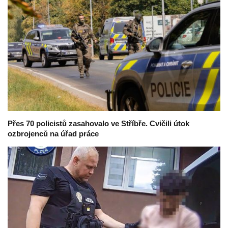
Přes 70 policistů zasahovalo ve Stříbře. Cvičili útok
ozbrojenců na úřad práce