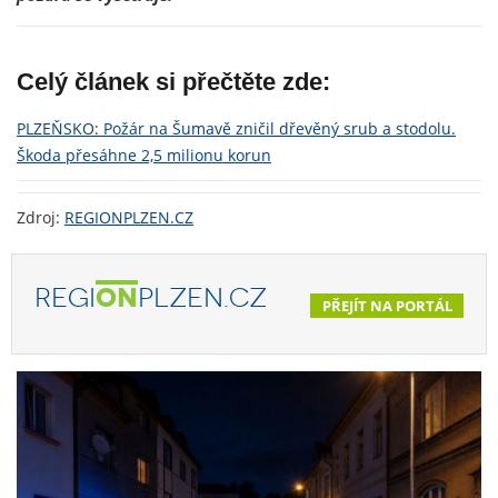
Celý článek si přečtěte zde:
PLZEŇSKO: Požár na Šumavě zničil dřevěný srub a stodolu.
Škoda přesáhne 2,5 milionu korun
Zdroj:
REGIONPLZEN.CZ
REGI
ON
PLZEN.CZ
PŘEJÍT NA PORTÁL