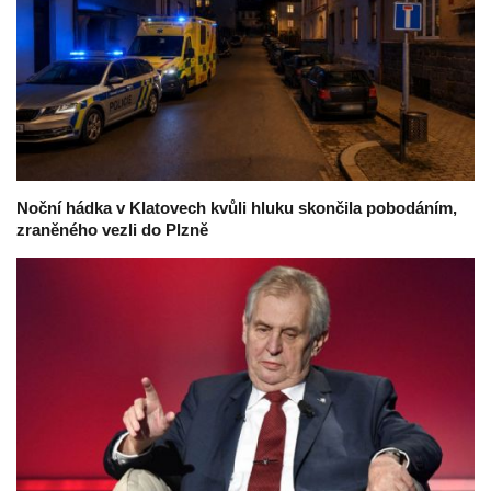
Noční hádka v Klatovech kvůli hluku skončila pobodáním,
zraněného vezli do Plzně