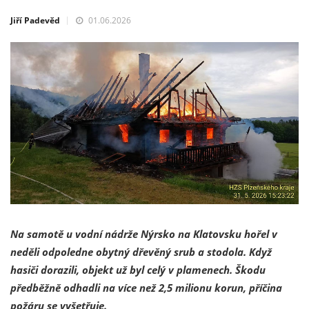
Jiří Padevěd
01.06.2026
Na samotě u vodní nádrže Nýrsko na Klatovsku hořel v
neděli odpoledne obytný dřevěný srub a stodola. Když
hasiči dorazili, objekt už byl celý v plamenech. Škodu
předběžně odhadli na více než 2,5 milionu korun, příčina
požáru se vyšetřuje.