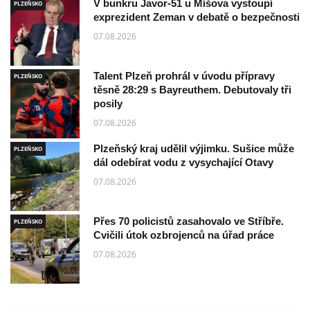
V bunkru Javor-51 u Míšova vystoupí
PLZEŇSKO
exprezident Zeman v debatě o bezpečnosti
07.08.2026
Talent Plzeň prohrál v úvodu přípravy
PLZEŇSKO
těsně 28:29 s Bayreuthem. Debutovaly tři
posily
07.08.2026
Plzeňský kraj udělil výjimku. Sušice může
PLZEŇSKO
dál odebírat vodu z vysychající Otavy
07.08.2026
Přes 70 policistů zasahovalo ve Stříbře.
PLZEŇSKO
Cvičili útok ozbrojenců na úřad práce
07.08.2026