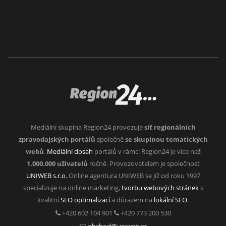
Mediální skupina Region24 provozuje
síť regionálních
zpravodajských portálů
společně
se skupinou tematických
webů
.
Mediální dosah
portálů v rámci Region24 je více než
1.000.000 uživatelů
ročně. Provozovatelem je společnost
UNIWEB s.r.o.
Online agentura UNIWEB se již od roku 1997
specializuje na online marketing,
tvorbu webových stránek
s
kvalitní
SEO optimalizací
a důrazem na
lokální SEO
.
+420 602 104 901
+420 773 200 530