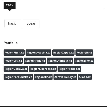
TAGY
hasici
pozar
Portfolio
RegionPlzen.cz
RegionVysocina.cz
RegionZapad.cz
RegionJih.cz
RegionUsti.cz
RegionPraha.cz
RegionOlomouc.cz
RegionBrno.cz
RegionOstrava.cz
RegionLiberecko.cz
RegionHradec.cz
RegionPardubicko.cz
RegionZlin.cz
ZdraveTrendy.cz
Aliado.cz