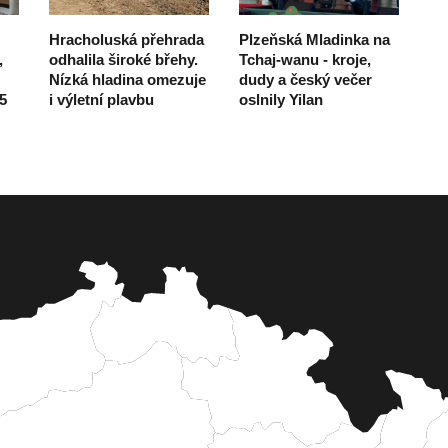
Hracholuská přehrada
Plzeňská Mladinka na
,
odhalila široké břehy.
Tchaj-wanu - kroje,
Nízká hladina omezuje
dudy a český večer
5
i výletní plavbu
oslnily Yilan