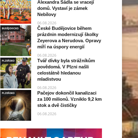
Alexandra Sádla se vracejí
domů. Vystaví je zámek
Nebílovy
06.08.2026
České Budějovice během
BUDĚJOVICKO
prázdnin modernizují školky
Zeyerova a Nerudova. Opravy
míří na úspory energií
06.08.2026
Tvář dívky byla strážníkům
PLZEŇSKO
povědomá. V Plzni našli
celostátně hledanou
mladistvou
06.08.2026
Pačejov dokončil kanalizaci
PLZEŇSKO
za 100 milionů. Vzniklo 9,2 km
stok a dvě čističky
06.08.2026