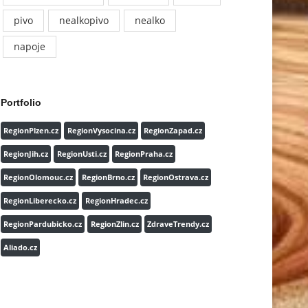
pivo
nealkopivo
nealko
napoje
Portfolio
RegionPlzen.cz
RegionVysocina.cz
RegionZapad.cz
RegionJih.cz
RegionUsti.cz
RegionPraha.cz
RegionOlomouc.cz
RegionBrno.cz
RegionOstrava.cz
RegionLiberecko.cz
RegionHradec.cz
RegionPardubicko.cz
RegionZlin.cz
ZdraveTrendy.cz
Aliado.cz