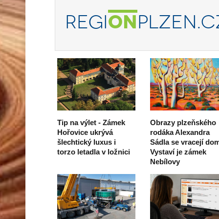
REGI
ON
PLZEN.C
Tip na výlet - Zámek
Obrazy plzeňského
Hořovice ukrývá
rodáka Alexandra
šlechtický luxus i
Sádla se vracejí do
torzo letadla v ložnici
Vystaví je zámek
Nebílovy