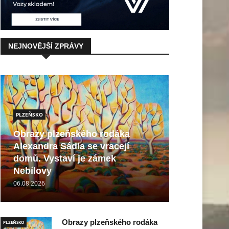
NEJNOVĚJŠÍ ZPRÁVY
PLZEŇSKO
Obrazy plzeňského rodáka
Alexandra Sádla se vracejí
domů. Vystaví je zámek
Nebílovy
06.08.2026
Obrazy plzeňského rodáka
PLZEŇSKO