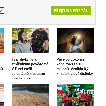
Z
PŘEJÍT NA PORTÁL
Tvář dívky byla
Pačejov dokončil
strážníkům povědomá.
kanalizaci za 100
mů.
V Plzni našli
milionů. Vzniklo 9,2
celostátně hledanou
km stok a dvě čističky
mladistvou