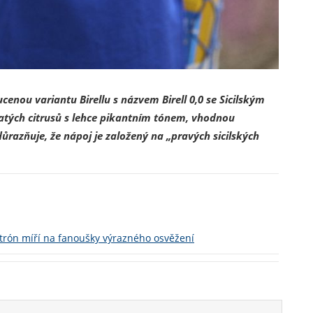
enou variantu Birellu s názvem Birell 0,0 se Sicilským
atých citrusů s lehce pikantním tónem, vhodnou
razňuje, že nápoj je založený na „pravých sicilských
citrón míří na fanoušky výrazného osvěžení