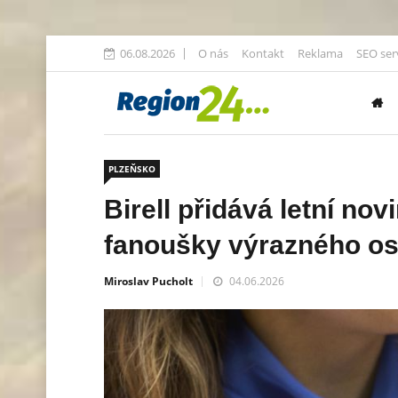
06.08.2026
O nás
Kontakt
Reklama
SEO ser
PLZEŇSKO
Birell přidává letní nov
fanoušky výrazného os
Miroslav Pucholt
04.06.2026