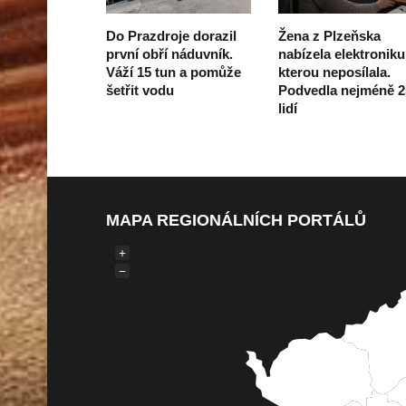
Do Prazdroje dorazil
Žena z Plzeňska
první obří náduvník.
nabízela elektroniku
Váží 15 tun a pomůže
kterou neposílala.
šetřit vodu
Podvedla nejméně 2
lidí
MAPA REGIONÁLNÍCH PORTÁLŮ
+
−