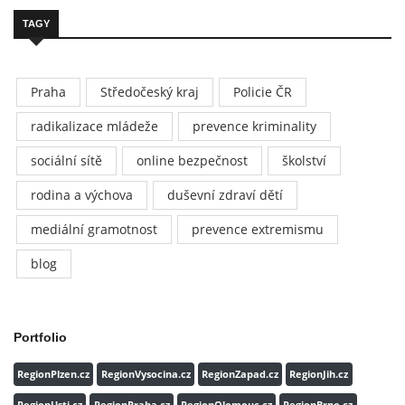
TAGY
Praha
Středočeský kraj
Policie ČR
radikalizace mládeže
prevence kriminality
sociální sítě
online bezpečnost
školství
rodina a výchova
duševní zdraví dětí
mediální gramotnost
prevence extremismu
blog
Portfolio
RegionPlzen.cz
RegionVysocina.cz
RegionZapad.cz
RegionJih.cz