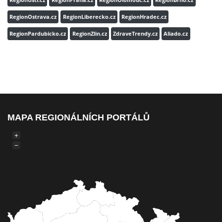
RegionUsti.cz
RegionPraha.cz
RegionOlomouc.cz
RegionBrno.cz
RegionOstrava.cz
RegionLiberecko.cz
RegionHradec.cz
RegionPardubicko.cz
RegionZlin.cz
ZdraveTrendy.cz
Aliado.cz
MAPA REGIONÁLNÍCH PORTÁLŮ
+
−