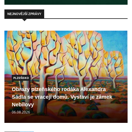
NEJNOVĚJŠÍ ZPRÁVY
PLZEŇSKO
Obrazy plzeňského rodáka Alexandra
Sádla se vracejí domů. Vystaví je zámek
Nebílovy
06.08.2026