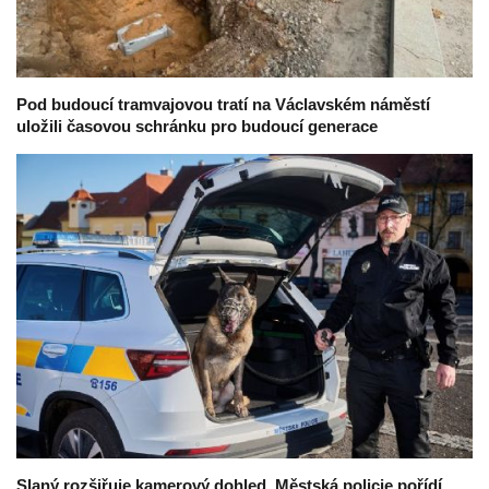
Pod budoucí tramvajovou tratí na Václavském náměstí
uložili časovou schránku pro budoucí generace
Slaný rozšiřuje kamerový dohled. Městská policie pořídí