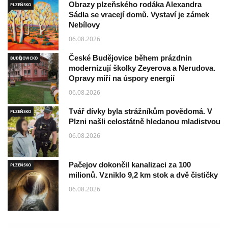
Obrazy plzeňského rodáka Alexandra
PLZEŇSKO
Sádla se vracejí domů. Vystaví je zámek
Nebílovy
06.08.2026
České Budějovice během prázdnin
BUDĚJOVICKO
modernizují školky Zeyerova a Nerudova.
Opravy míří na úspory energií
06.08.2026
Tvář dívky byla strážníkům povědomá. V
PLZEŇSKO
Plzni našli celostátně hledanou mladistvou
06.08.2026
Pačejov dokončil kanalizaci za 100
PLZEŇSKO
milionů. Vzniklo 9,2 km stok a dvě čističky
06.08.2026