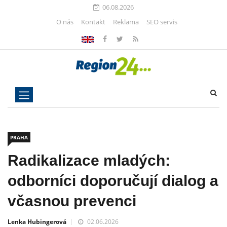
06.08.2026
O nás
Kontakt
Reklama
SEO servis
PRAHA
Radikalizace mladých:
odborníci doporučují dialog a
včasnou prevenci
Lenka Hubingerová
02.06.2026