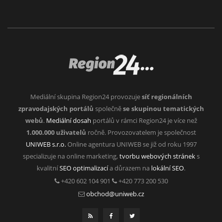
Mediální skupina Region24 provozuje
síť regionálních
zpravodajských portálů
společně
se skupinou tematických
webů
.
Mediální dosah
portálů v rámci Region24 je více než
1.000.000 uživatelů
ročně. Provozovatelem je společnost
UNIWEB s.r.o.
Online agentura UNIWEB se již od roku 1997
specializuje na online marketing,
tvorbu webových stránek
s
kvalitní
SEO optimalizací
a důrazem na
lokální SEO
.
+420 602 104 901
+420 773 200 530
obchod@uniweb.cz