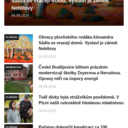
Sádla se vracejí domů. Vystaví je zámek
Nebílovy
06.08.2026
Obrazy plzeňského rodáka Alexandra
PLZEŇSKO
Sádla se vracejí domů. Vystaví je zámek
Nebílovy
06.08.2026
České Budějovice během prázdnin
BUDĚJOVICKO
modernizují školky Zeyerova a Nerudova.
Opravy míří na úspory energií
06.08.2026
Tvář dívky byla strážníkům povědomá. V
PLZEŇSKO
Plzni našli celostátně hledanou mladistvou
06.08.2026
Pačejov dokončil kanalizaci za 100
PLZEŇSKO