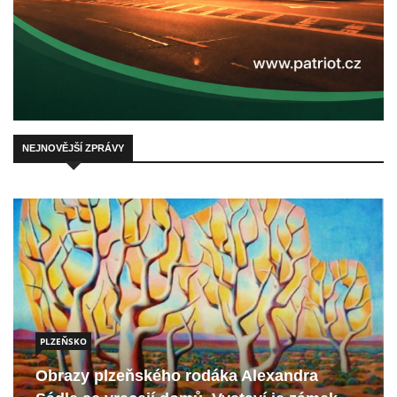
NEJNOVĚJŠÍ ZPRÁVY
PLZEŇSKO
Obrazy plzeňského rodáka Alexandra