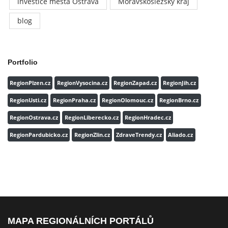
investice města Ostrava
Moravskoslezský kraj
blog
Portfolio
RegionPlzen.cz
RegionVysocina.cz
RegionZapad.cz
RegionJih.cz
RegionUsti.cz
RegionPraha.cz
RegionOlomouc.cz
RegionBrno.cz
RegionOstrava.cz
RegionLiberecko.cz
RegionHradec.cz
RegionPardubicko.cz
RegionZlin.cz
ZdraveTrendy.cz
Aliado.cz
MAPA REGIONÁLNÍCH PORTÁLŮ