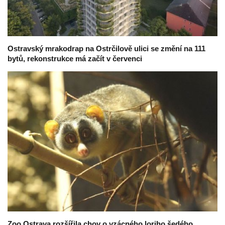
Ostravský mrakodrap na Ostrčilově ulici se změní na 111
bytů, rekonstrukce má začít v červenci
Zoo Ostrava rozšířila chov o vzácného loriho šedého,