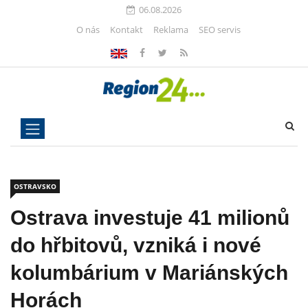
06.08.2026
O nás
Kontakt
Reklama
SEO servis
OSTRAVSKO
Ostrava investuje 41 milionů
do hřbitovů, vzniká i nové
kolumbárium v Mariánských
Horách