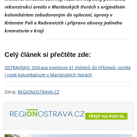
rekonstrukci areálu v Mariánských Horách s originálním
kolumbáriem zabudovaným do oplocení, úpravy v
Krásném Poli a Radvanicích i přípravu obnovy jediného
krematoria v kraji
Celý článek si přečtěte zde:
OSTRAVSKO: Ostrava investuje 41 milionů do hřbitovů, vzniká
i nové kolumbárium v Mariánských Horách
Zdroj:
REGIONOSTRAVA.CZ
REGI
ON
OSTRAVA.CZ
PŘEJÍT NA PORTÁL