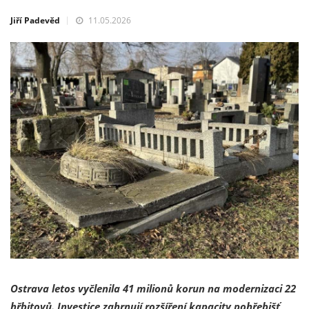
Jiří Padevěd
11.05.2026
Ostrava letos vyčlenila 41 milionů korun na modernizaci 22
hřbitovů. Investice zahrnují rozšíření kapacity pohřebišť,