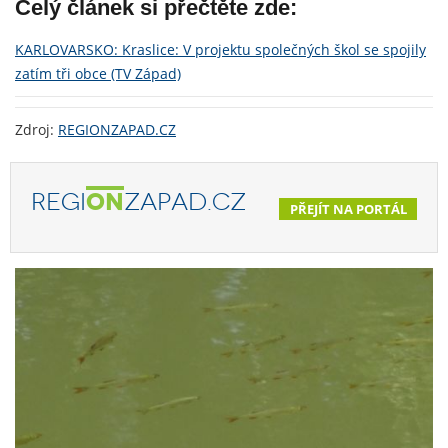
Celý článek si přečtěte zde:
KARLOVARSKO: Kraslice: V projektu společných škol se spojily
zatím tři obce (TV Západ)
Zdroj:
REGIONZAPAD.CZ
REGI
ON
ZAPAD.CZ
PŘEJÍT NA PORTÁL