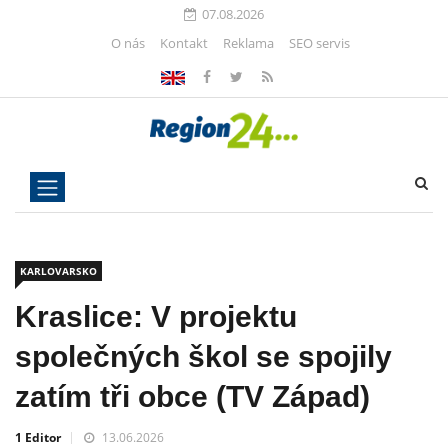
07.08.2026
O nás
Kontakt
Reklama
SEO servis
KARLOVARSKO
Kraslice: V projektu
společných škol se spojily
zatím tři obce (TV Západ)
1 Editor
13.06.2026