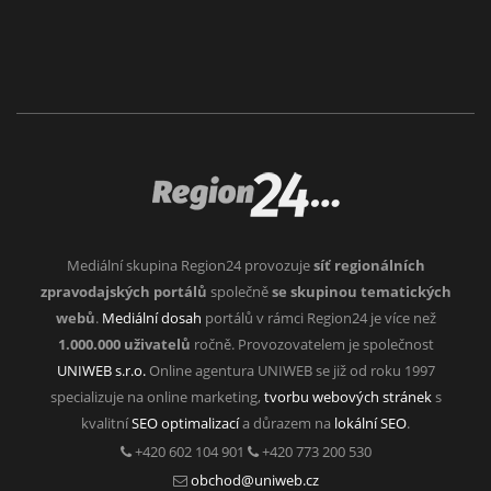
Mediální skupina Region24 provozuje
síť regionálních
zpravodajských portálů
společně
se skupinou tematických
webů
.
Mediální dosah
portálů v rámci Region24 je více než
1.000.000 uživatelů
ročně. Provozovatelem je společnost
UNIWEB s.r.o.
Online agentura UNIWEB se již od roku 1997
specializuje na online marketing,
tvorbu webových stránek
s
kvalitní
SEO optimalizací
a důrazem na
lokální SEO
.
+420 602 104 901
+420 773 200 530
obchod@uniweb.cz