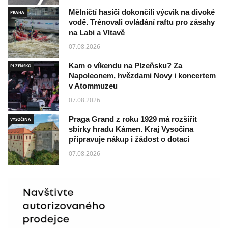
Mělničtí hasiči dokončili výcvik na divoké
PRAHA
vodě. Trénovali ovládání raftu pro zásahy
na Labi a Vltavě
07.08.2026
Kam o víkendu na Plzeňsku? Za
PLZEŇSKO
Napoleonem, hvězdami Novy i koncertem
v Atommuzeu
07.08.2026
Praga Grand z roku 1929 má rozšířit
VYSOČINA
sbírky hradu Kámen. Kraj Vysočina
připravuje nákup i žádost o dotaci
07.08.2026