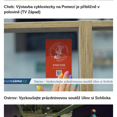
Cheb: Výstavba cyklostezky na Pomezí je přibližně v
polovině (TV Západ)
Ostrov: Vyzkoušejte prázdninovou soutěž Ulov si Schlicka