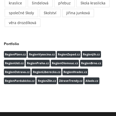
kraslice
šindelová
přebuz
škola kraslicka
společné školy
školství
jiřina junková
věra drozdíková
Portfolio
RegionPlzen.cz
RegionVysocina.cz
RegionZapad.cz
RegionJih.cz
RegionUsti.cz
RegionPraha.cz
RegionOlomouc.cz
RegionBrno.cz
RegionOstrava.cz
RegionLiberecko.cz
RegionHradec.cz
RegionPardubicko.cz
RegionZlin.cz
ZdraveTrendy.cz
Aliado.cz