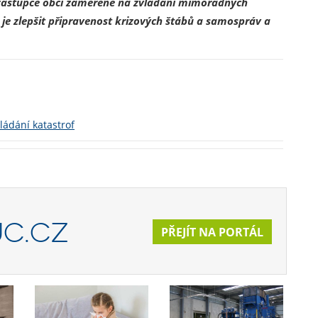
 zástupce obcí zaměřené na zvládání mimořádných
m je zlepšit připravenost krizových štábů a samospráv a
ádání katastrof
C.CZ
PŘEJÍT NA PORTÁL