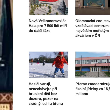
Nová Velkomoravská:
Olomoucká zoo stav
Hala pro 7 500 lidí míří
vzdělávací centrum 
do další fáze
největším mořským
akváriem v ČR
Hasiči varují,
Přerov zmodernizuj
nenechávejte při
školní jídelny za 18,
bruslení děti bez
milionu
dozoru, pozor na
zrádný led i u břehu