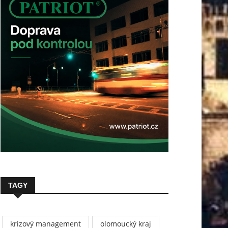
TAGY
krizový management
olomoucký kraj