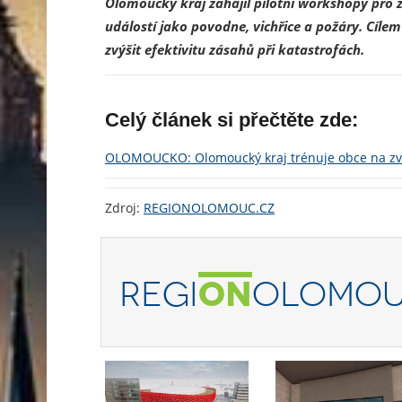
Olomoucký kraj zahájil pilotní workshopy pro
událostí jako povodne, vichřice a požáry. Cíle
zvýšit efektivitu zásahů při katastrofách.
Celý článek si přečtěte zde:
OLOMOUCKO: Olomoucký kraj trénuje obce na zvl
Zdroj:
REGIONOLOMOUC.CZ
REGI
ON
OLOMOU