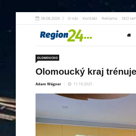
06.08.2026
O nás
Kontakt
Reklama
SEO ser
OLOMOUCKO
Olomoucký kraj trénuje
Adam Wágner
11.10.2025