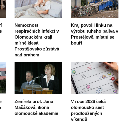
í
Nemocnost
Kraj povolil linku na
s
respiračních infekcí v
výrobu tuhého paliva v
Olomouckém kraji
Prostějově, místní se
mírně klesá,
bouří
Prostějovsko zůstává
nad prahem
e
Zemřela prof. Jana
V roce 2026 čeká
5
Mačáková, ikona
olomoucko šest
olomoucké akademie
prodloužených
víkendů