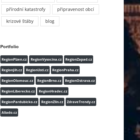
přírodní katastrofy
připravenost obcí
krizové štáby
blog
Portfolio
RegionPlzen.cz
RegionVysocina.cz
RegionZapad.cz
RegionJih.cz
RegionUsti.cz
RegionPraha.cz
RegionOlomouc.cz
RegionBrno.cz
RegionOstrava.cz
RegionLiberecko.cz
RegionHradec.cz
RegionPardubicko.cz
RegionZlin.cz
ZdraveTrendy.cz
Aliado.cz