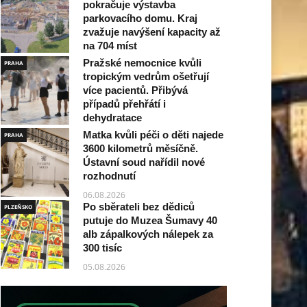
pokračuje výstavba
parkovacího domu. Kraj
zvažuje navýšení kapacity až
na 704 míst
Pražské nemocnice kvůli
06.08.2026
PRAHA
tropickým vedrům ošetřují
více pacientů. Přibývá
případů přehřátí i
dehydratace
Matka kvůli péči o děti najede
06.08.2026
PRAHA
3600 kilometrů měsíčně.
Ústavní soud nařídil nové
rozhodnutí
06.08.2026
Po sběrateli bez dědiců
PLZEŇSKO
putuje do Muzea Šumavy 40
alb zápalkových nálepek za
300 tisíc
05.08.2026