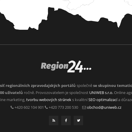
síť regionálních zpravodajských portálů
společně
se skupinou temati
000 uživatelů
ročně. Provozovatelem je společnost
UNIWEB s.r.o.
Online age
nline marketing,
tvorbu webových stránek
s kvalitní
SEO optimalizací
a důra
+420 602 104 901
+420 773 200 530
obchod@uniweb.cz