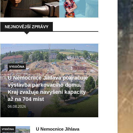
NEJNOVĚJŠÍ ZPRÁVY
VYSOČINA
U Nemocnice Jihlava pokračuje
výstavba parkovacího domu.
Kraj zvažuje navýšení kapacity
až na 704 míst
06.08.2026
U Nemocnice Jihlava
VYSOČINA