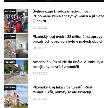
Švihov ožije Hradozámeckou nocí.
PLZEŇSKO
Připomene klip Nenasytný mnich a přiveze
Ginevru
08.08.2026
Plzeňský kraj uvolní 22 milionů na opravy
PLZEŇSKO
prázdných obecních bytů v malých obcích
08.08.2026
Americká v Plzni jde do finále. Autobusy a
PLZEŇSKO
trolejbusy se vrátí v pondělí
08.08.2026
Plzeňský kraj láká více turistů. Růst
PLZEŇSKO
táhnou Češi, pobyty se ale zkracují
08.08.2026