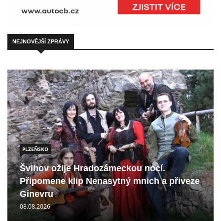
NEJNOVĚJŠÍ ZPRÁVY
PLZEŇSKO
Švihov ožije Hradozámeckou nocí.
Připomene klip Nenasytný mnich a přiveze
Ginevru
08.08.2026