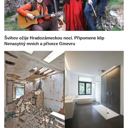
Švihov ožije Hradozámeckou nocí. Připomene klip
Nenasytný mnich a přiveze Ginevru