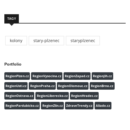
TAGY
kolony
stary-plzenec
staryplzenec
Portfolio
RegionPlzen.cz
RegionVysocina.cz
RegionZapad.cz
RegionJih.cz
RegionUsti.cz
RegionPraha.cz
RegionOlomouc.cz
RegionBrno.cz
RegionOstrava.cz
RegionLiberecko.cz
RegionHradec.cz
RegionPardubicko.cz
RegionZlin.cz
ZdraveTrendy.cz
Aliado.cz