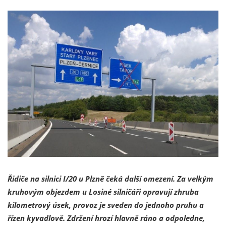
Řidiče na silnici I/20 u Plzně čeká další omezení. Za velkým
kruhovým objezdem u Losiné silničáři opravují zhruba
kilometrový úsek, provoz je sveden do jednoho pruhu a
řízen kyvadlově. Zdržení hrozí hlavně ráno a odpoledne,