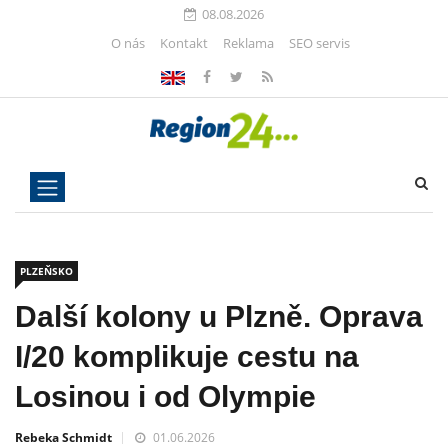
08.08.2026
O nás
Kontakt
Reklama
SEO servis
PLZEŇSKO
Další kolony u Plzně. Oprava
I/20 komplikuje cestu na
Losinou i od Olympie
Rebeka Schmidt
01.06.2026