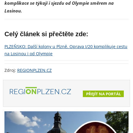
komplikace se týkají i sjezdu od Olympie směrem na
Losinou.
Celý článek si přečtěte zde:
PLZEŇSKO: Další kolony u Plzně. Oprava I/20 komplikuje cestu
na Losinou i od Olympie
Zdroj:
REGIONPLZEN.CZ
REGI
ON
PLZEN.CZ
PŘEJÍT NA PORTÁL