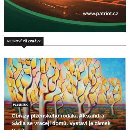
NEJNOVĚJŠÍ ZPRÁVY
PLZEŇSKO
Obrazy plzeňského rodáka Alexandra
Sádla se vracejí domů. Vystaví je zámek