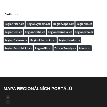
Portfolio
RegionPlzen.cz
RegionVysocina.cz
RegionZapad.cz
RegionJih.cz
RegionUsti.cz
RegionPraha.cz
RegionOlomouc.cz
RegionBrno.cz
RegionOstrava.cz
RegionLiberecko.cz
RegionHradec.cz
RegionPardubicko.cz
RegionZlin.cz
ZdraveTrendy.cz
Aliado.cz
MAPA REGIONÁLNÍCH PORTÁLŮ
+
−