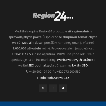
Mediální skupina Region24 provozuje
síť regionálních
zpravodajských portálů
společně
se skupinou tematických
webů
.
Mediální dosah
portálů v rámci Region24 je více než
1.000.000 uživatelů
ročně. Provozovatelem je společnost
UNIWEB s.r.o.
Online agentura UNIWEB se již od roku 1997
specializuje na online marketing,
tvorbu webových stránek
s
kvalitní
SEO optimalizací
a důrazem na
lokální SEO
.
+420 602 104 901
+420 773 200 530
obchod@uniweb.cz