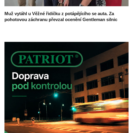
Muž vytáhl u Věžné řidičku z potápějícího se auta. Za
pohotovou záchranu převzal ocenění Gentleman silnic