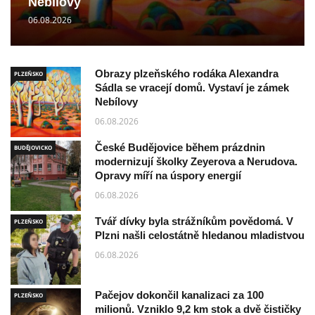
Nebílovy
06.08.2026
Obrazy plzeňského rodáka Alexandra
PLZEŇSKO
Sádla se vracejí domů. Vystaví je zámek
Nebílovy
06.08.2026
České Budějovice během prázdnin
BUDĚJOVICKO
modernizují školky Zeyerova a Nerudova.
Opravy míří na úspory energií
06.08.2026
Tvář dívky byla strážníkům povědomá. V
PLZEŇSKO
Plzni našli celostátně hledanou mladistvou
06.08.2026
Pačejov dokončil kanalizaci za 100
PLZEŇSKO
milionů. Vzniklo 9,2 km stok a dvě čističky