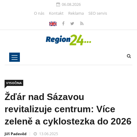
06.08.2026
O nás
Kontakt
Reklama
SEO servis
VYSOČINA
Žďár nad Sázavou
revitalizuje centrum: Více
zeleně a cyklostezka do 2026
Jiří Padevěd
13.06.2025