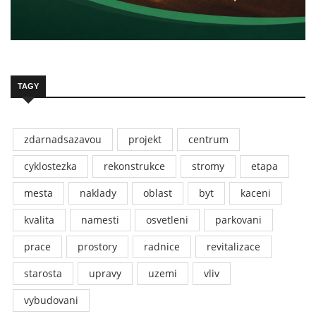
TAGY
zdarnadsazavou
projekt
centrum
cyklostezka
rekonstrukce
stromy
etapa
mesta
naklady
oblast
byt
kaceni
kvalita
namesti
osvetleni
parkovani
prace
prostory
radnice
revitalizace
starosta
upravy
uzemi
vliv
vybudovani