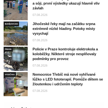
a sóji, první výsledky ukazují hlavně vliv
závlah
07.08.2026
Jihočeské řeky mají na začátku srpna
BUDĚJOVICKO
extrémně nízké hladiny. Potoky místy
vysychají
07.08.2026
Policie v Praze kontroluje elektrokola a
PRAHA
koloběžky. Některé stroje nesplňovaly
podmínky pro provoz
07.08.2026
Nemocnice Třebíč má nové vyhřívané
VYSOČINA
lůžko s LED fototerapií. Pomůže dětem se
žloutenkou i udržením teploty
07.08.2026