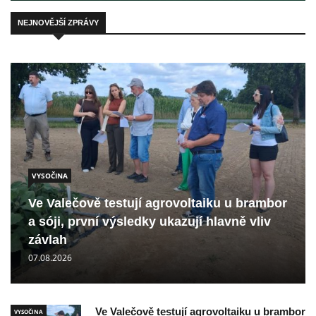
NEJNOVĚJŠÍ ZPRÁVY
VYSOČINA
Ve Valečově testují agrovoltaiku u brambor
a sóji, první výsledky ukazují hlavně vliv
závlah
07.08.2026
Ve Valečově testují agrovoltaiku u brambor
VYSOČINA