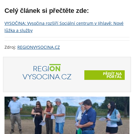
Celý článek si přečtěte zde:
VYSOČINA: Vysočina rozšíří Sociální centrum v Jihlavě: Nové
lůžka a služby
Zdroj:
REGIONVYSOCINA.CZ
REGI
ON
PŘEJÍT NA
VYSOCINA.CZ
PORTÁL