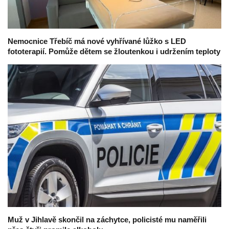
Nemocnice Třebíč má nové vyhřívané lůžko s LED
fototerapií. Pomůže dětem se žloutenkou i udržením teploty
Muž v Jihlavě skončil na záchytce, policisté mu naměřili