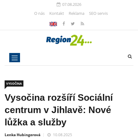
07.08.2026
O nás
Kontakt
Reklama
SEO servis
VYSOČINA
Vysočina rozšíří Sociální
centrum v Jihlavě: Nové
lůžka a služby
Lenka Hubingerová
10.08.2025