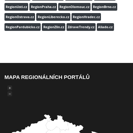
RegionUsti.cz
RegionPraha.cz
RegionOlomouc.cz
RegionBrno.cz
RegionOstrava.cz
RegionLiberecko.cz
RegionHradec.cz
RegionPardubicko.cz
RegionZlin.cz
ZdraveTrendy.cz
Aliado.cz
MAPA REGIONÁLNÍCH PORTÁLŮ
+
−