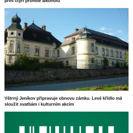
přes čtyři promile alkoholu
Větrný Jeníkov připravuje obnovu zámku. Levé křídlo má
sloužit svatbám i kulturním akcím