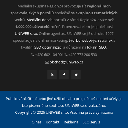
Mediální skupina Region24 provozuje
síť regionálních
zpravodajských portálů
společně
se skupinou tematických
webů
.
Mediální dosah
portálů v rámci Region24 je více než
1.000.000 uživatelů
ročně. Provozovatelem je společnost
UNIWEB s.r.o.
Online agentura UNIWEB se již od roku 1997
specializuje na online marketing,
tvorbu webových stránek
s
kvalitní
SEO optimalizací
a důrazem na
lokální SEO
.
+420 602 104 901
+420 773 200 530
obchod@uniweb.cz
Publikování, šíření nebo jiné užití obsahu pro jiné než osobní účely, je
bez písemného souhlasu UNIWEB s.r.o. zakázáno.
Copyright © 2026 UNIWEB s.r.o. Všechna práva vyhrazena
O nás
Kontakt
Reklama
SEO servis