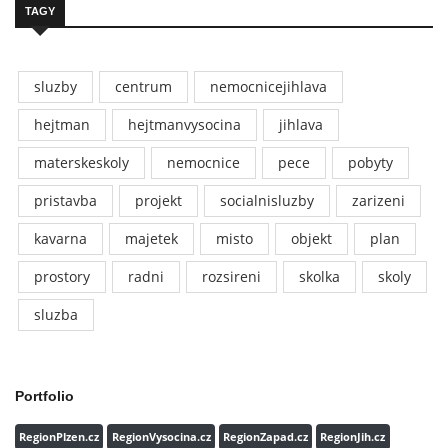
TAGY
sluzby
centrum
nemocnicejihlava
hejtman
hejtmanvysocina
jihlava
materskeskoly
nemocnice
pece
pobyty
pristavba
projekt
socialnisluzby
zarizeni
kavarna
majetek
misto
objekt
plan
prostory
radni
rozsireni
skolka
skoly
sluzba
Portfolio
RegionPlzen.cz
RegionVysocina.cz
RegionZapad.cz
RegionJih.cz