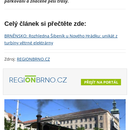
parkování a značené pěší trasy.
Celý článek si přečtěte zde:
BRNĚNSKO: Rozhledna Šibeník u Nového Hrádku: unikát z
turbíny větrné elektrárny
Zdroj:
REGIONBRNO.CZ
REGI
ON
BRNO.CZ
PŘEJÍT NA PORTÁL