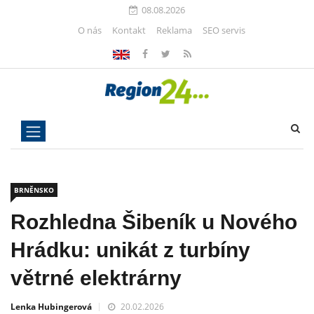
08.08.2026
O nás
Kontakt
Reklama
SEO servis
BRNĚNSKO
Rozhledna Šibeník u Nového
Hrádku: unikát z turbíny
větrné elektrárny
Lenka Hubingerová
20.02.2026