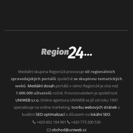
Mediální skupina Region24 provozuje
síť regionálních
zpravodajských portálů
společně
se skupinou tematických
webů
.
Mediální dosah
portálů v rámci Region24 je více než
1.000.000 uživatelů
ročně. Provozovatelem je společnost
UNIWEB s.r.o.
Online agentura UNIWEB se již od roku 1997
specializuje na online marketing,
tvorbu webových stránek
s
kvalitní
SEO optimalizací
a důrazem na
lokální SEO
.
+420 602 104 901
+420 773 200 530
obchod@uniweb.cz