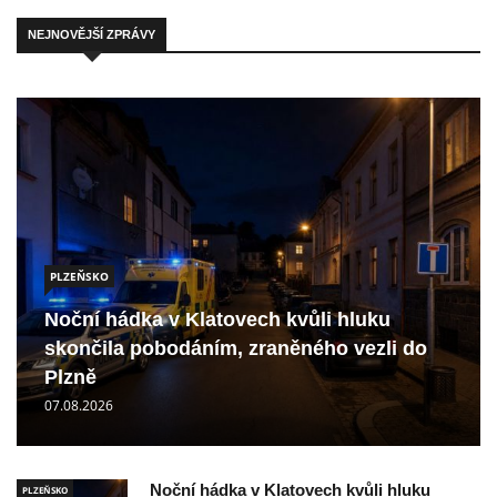
NEJNOVĚJŠÍ ZPRÁVY
PLZEŇSKO
Noční hádka v Klatovech kvůli hluku
skončila pobodáním, zraněného vezli do
Plzně
07.08.2026
Noční hádka v Klatovech kvůli hluku
PLZEŇSKO