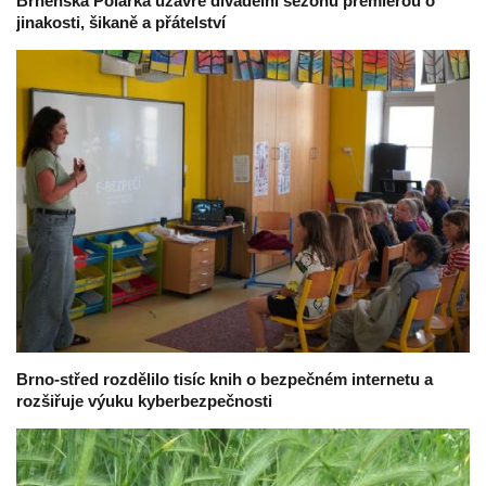
Brněnská Polárka uzavře divadelní sezonu premiérou o
jinakosti, šikaně a přátelství
Brno-střed rozdělilo tisíc knih o bezpečném internetu a
rozšiřuje výuku kyberbezpečnosti