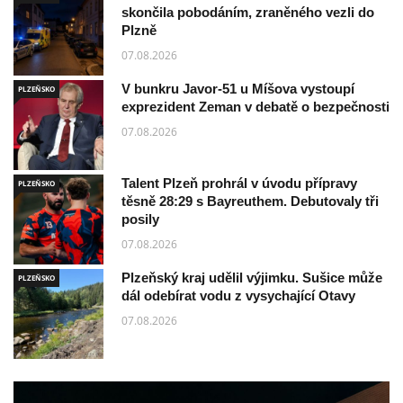
skončila pobodáním, zraněného vezli do
Plzně
07.08.2026
V bunkru Javor-51 u Míšova vystoupí
PLZEŇSKO
exprezident Zeman v debatě o bezpečnosti
07.08.2026
Talent Plzeň prohrál v úvodu přípravy
PLZEŇSKO
těsně 28:29 s Bayreuthem. Debutovaly tři
posily
07.08.2026
Plzeňský kraj udělil výjimku. Sušice může
PLZEŇSKO
dál odebírat vodu z vysychající Otavy
07.08.2026