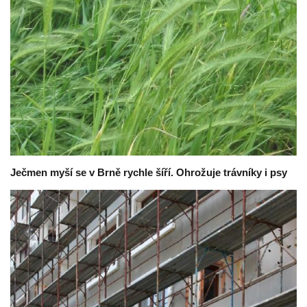
Ječmen myší se v Brně rychle šíří. Ohrožuje trávníky i psy