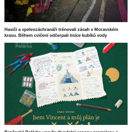
Hasiči a speleozáchranáři trénovali zásah v Moravském
krasu. Během cvičení odčerpali tisíce kubíků vody