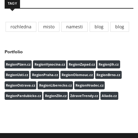
TAGY
rozhledna
misto
namesti
blog
blog
Portfolio
RegionPlzen.cz
RegionVysocina.cz
RegionZapad.cz
RegionJih.cz
RegionUsti.cz
RegionPraha.cz
RegionOlomouc.cz
RegionBrno.cz
RegionOstrava.cz
RegionLiberecko.cz
RegionHradec.cz
RegionPardubicko.cz
RegionZlin.cz
ZdraveTrendy.cz
Aliado.cz