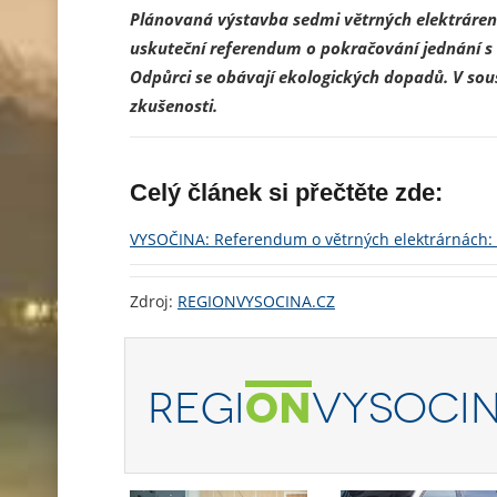
Plánovaná výstavba sedmi větrných elektráren u
uskuteční referendum o pokračování jednání s 
Odpůrci se obávají ekologických dopadů. V sou
zkušenosti.
Celý článek si přečtěte zde:
VYSOČINA: Referendum o větrných elektrárnách:
Zdroj:
REGIONVYSOCINA.CZ
REGI
ON
VYSOCIN