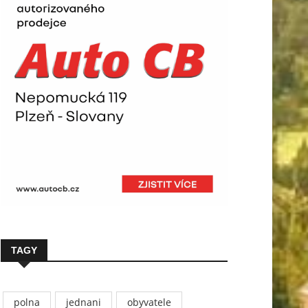
TAGY
polna
jednani
obyvatele