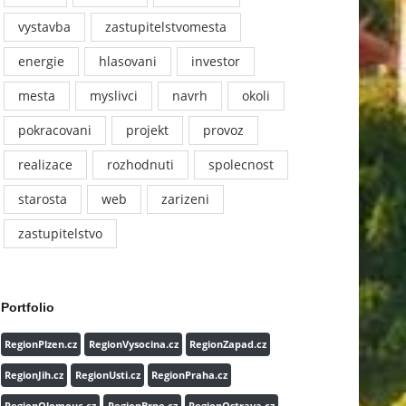
vystavba
zastupitelstvomesta
energie
hlasovani
investor
mesta
myslivci
navrh
okoli
pokracovani
projekt
provoz
realizace
rozhodnuti
spolecnost
starosta
web
zarizeni
zastupitelstvo
Portfolio
RegionPlzen.cz
RegionVysocina.cz
RegionZapad.cz
RegionJih.cz
RegionUsti.cz
RegionPraha.cz
RegionOlomouc.cz
RegionBrno.cz
RegionOstrava.cz