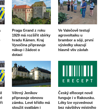
a
Praga Grand z roku
Ve Valečově testují
1929 má rozšířit sbírky
agrovoltaiku u
e
hradu Kámen. Kraj
brambor a sóji, první
Vysočina připravuje
výsledky ukazují
nákup i žádost o
hlavně vliv závlah
dotaci
il
Větrný Jeníkov
Český eRecept nově
té
připravuje obnovu
funguje i v Rakousku.
ři
zámku. Levé křídlo má
Léky lze vyzvednout
sloužit svatbám i
bez návštěvy místního