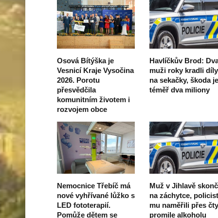
Osová Bítýška je
Havlíčkův Brod: Dv
Vesnicí Kraje Vysočina
muži roky kradli díly
2026. Porotu
na sekačky, škoda j
přesvědčila
téměř dva miliony
komunitním životem i
rozvojem obce
Nemocnice Třebíč má
Muž v Jihlavě skonč
nové vyhřívané lůžko s
na záchytce, policis
LED fototerapií.
mu naměřili přes čty
Pomůže dětem se
promile alkoholu