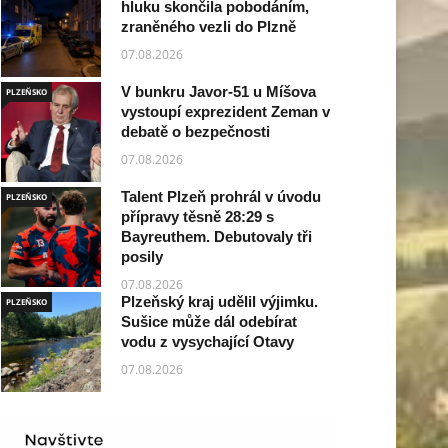
hluku skončila pobodáním,
zraněného vezli do Plzně
07.08.2026
V bunkru Javor-51 u Míšova
PLZEŇSKO
vystoupí exprezident Zeman v
debatě o bezpečnosti
07.08.2026
Talent Plzeň prohrál v úvodu
PLZEŇSKO
přípravy těsně 28:29 s
Bayreuthem. Debutovaly tři
posily
07.08.2026
Plzeňský kraj udělil výjimku.
PLZEŇSKO
Sušice může dál odebírat
vodu z vysychající Otavy
07.08.2026