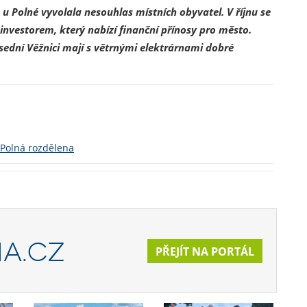
 Polné vyvolala nesouhlas místních obyvatel. V říjnu se
investorem, který nabízí finanční přínosy pro město.
sední Věžnici mají s větrnými elektrárnami dobré
 Polná rozdělena
A.CZ
PŘEJÍT NA PORTÁL