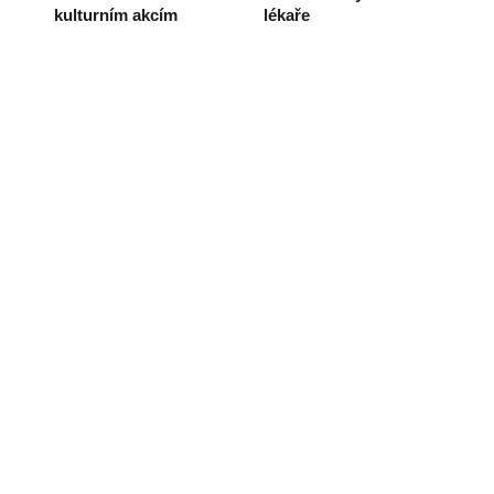
kulturním akcím
lékaře