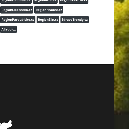
RegionLiberecko.cz
RegionHradec.cz
RegionPardubicko.cz
RegionZlin.cz
ZdraveTrendy.cz
Aliado.cz