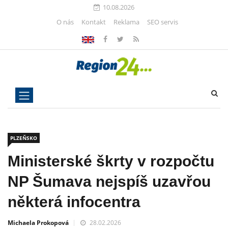
10.08.2026
O nás
Kontakt
Reklama
SEO servis
PLZEŇSKO
Ministerské škrty v rozpočtu
NP Šumava nejspíš uzavřou
některá infocentra
Michaela Prokopová
28.02.2026