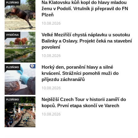
Na Klatovsku kůň kopl do hlavy mladou
PLZEŇSKO
ženu v Podolí. Vrtulník ji přepravil do FN
Plzeň
10.08.2026
Velké Meziříčí chystá náplavku u soutoku
VYSOČINA
Balinky a Oslavy. Projekt čeká na stavební
povolení
10.08.2026
Horký den, poranění hlavy a silné
PLZEŇSKO
krvácení. Strážníci pomohli muži do
příjezdu záchranářů
10.08.2026
Nejtěžší Czech Tour v historii zamíří do
PLZEŇSKO
kopců. První etapa skončí ve Varech
10.08.2026