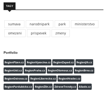
TAGY
sumava
narodnipark
park
ministerstvo
omezeni
prispevek
zmeny
Portfolio
RegionPlzen.cz
RegionVysocina.cz
RegionZapad.cz
RegionJih.cz
RegionUsti.cz
RegionPraha.cz
RegionOlomouc.cz
RegionBrno.cz
RegionOstrava.cz
RegionLiberecko.cz
RegionHradec.cz
RegionPardubicko.cz
RegionZlin.cz
ZdraveTrendy.cz
Aliado.cz