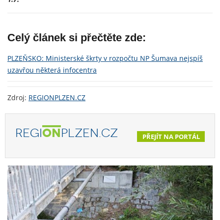
Celý článek si přečtěte zde:
PLZEŇSKO: Ministerské škrty v rozpočtu NP Šumava nejspíš
uzavřou některá infocentra
Zdroj:
REGIONPLZEN.CZ
REGI
ON
PLZEN.CZ
PŘEJÍT NA PORTÁL