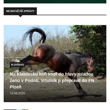
NEJNOVĚJŠÍ ZPRÁVY
PLZEŇSKO
Na Klatovsku kůň kopl do hlavy mladou
ženu v Podolí. Vrtulník ji přepravil do FN
Plzeň
10.08.2026