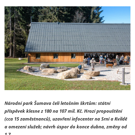
Národní park Šumava čelí letošním škrtům: státní
příspěvek klesne z 180 na 107 mil. Kč. Hrozí propouštění
(cca 15 zaměstnanců), uzavření infocenter na Srní a Kvildě
a omezení služeb; návrh úspor do konce dubna, změny od
1.7.