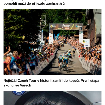
pomohli muži do příjezdu záchranářů
Nejtěžší Czech Tour v historii zamíří do kopců. První etapa
skončí ve Varech