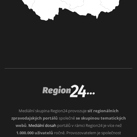
Mediální skupina Region24 provozuje
síť regionálních
zpravodajských portálů
společně
se skupinou tematických
webů
.
Mediální dosah
portálů v rámci Region24 je více než
1.000.000 uživatelů
ročně. Provozovatelem je společnost