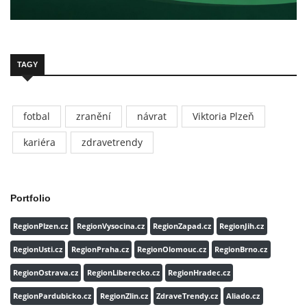
TAGY
fotbal
zranění
návrat
Viktoria Plzeň
kariéra
zdravetrendy
Portfolio
RegionPlzen.cz
RegionVysocina.cz
RegionZapad.cz
RegionJih.cz
RegionUsti.cz
RegionPraha.cz
RegionOlomouc.cz
RegionBrno.cz
RegionOstrava.cz
RegionLiberecko.cz
RegionHradec.cz
RegionPardubicko.cz
RegionZlin.cz
ZdraveTrendy.cz
Aliado.cz