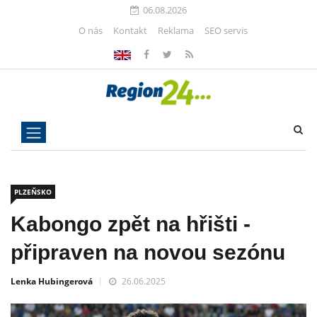
06.08.2026
O nás
Kontakt
Reklama
SEO servis
PLZEŇSKO
Kabongo zpět na hřišti -
připraven na novou sezónu
Lenka Hubingerová
26.06.2025