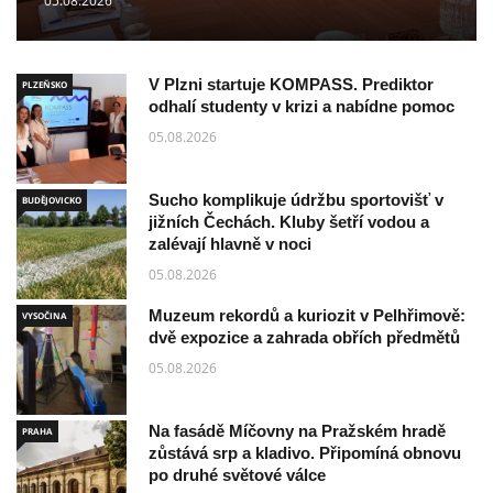
05.08.2026
V Plzni startuje KOMPASS. Prediktor
PLZEŇSKO
odhalí studenty v krizi a nabídne pomoc
05.08.2026
Sucho komplikuje údržbu sportovišť v
BUDĚJOVICKO
jižních Čechách. Kluby šetří vodou a
zalévají hlavně v noci
05.08.2026
Muzeum rekordů a kuriozit v Pelhřimově:
VYSOČINA
dvě expozice a zahrada obřích předmětů
05.08.2026
Na fasádě Míčovny na Pražském hradě
PRAHA
zůstává srp a kladivo. Připomíná obnovu
po druhé světové válce