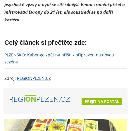
psychické výzvy a nyní se cítí silnější. Vinou zranění přišel o
mistrovství Evropy do 21 let, ale soustředí se na další
kariéru.
Celý článek si přečtěte zde:
PLZEŇSKO: Kabongo zpět na hřišti - připraven na novou
sezónu
Zdroj:
REGIONPLZEN.CZ
REGI
ON
PLZEN.CZ
PŘEJÍT NA PORTÁL