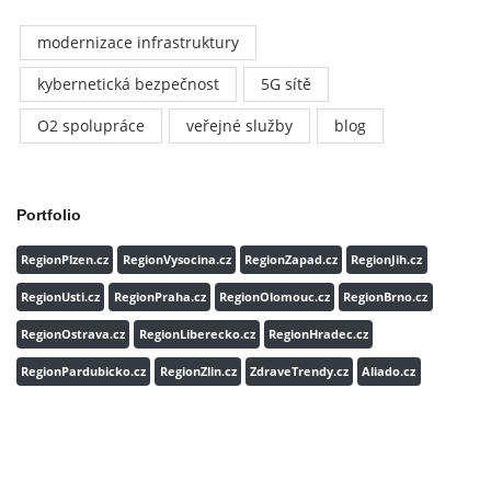
modernizace infrastruktury
kybernetická bezpečnost
5G sítě
O2 spolupráce
veřejné služby
blog
Portfolio
RegionPlzen.cz
RegionVysocina.cz
RegionZapad.cz
RegionJih.cz
RegionUsti.cz
RegionPraha.cz
RegionOlomouc.cz
RegionBrno.cz
RegionOstrava.cz
RegionLiberecko.cz
RegionHradec.cz
RegionPardubicko.cz
RegionZlin.cz
ZdraveTrendy.cz
Aliado.cz