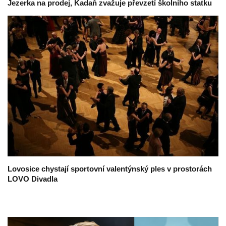
Jezerka na prodej, Kadaň zvažuje převzetí školního statku
Lovosice chystají sportovní valentýnský ples v prostorách
LOVO Divadla