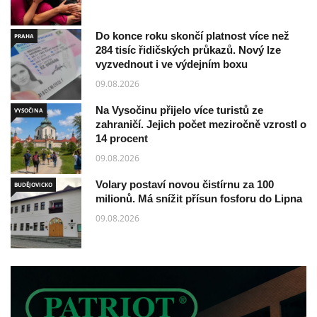
Do konce roku skončí platnost více než
PRAHA
284 tisíc řidičských průkazů. Nový lze
vyzvednout i ve výdejním boxu
09.08.2026
Na Vysočinu přijelo více turistů ze
VYSOČINA
zahraničí. Jejich počet meziročně vzrostl o
14 procent
09.08.2026
Volary postaví novou čistírnu za 100
BUDĚJOVICKO
milionů. Má snížit přísun fosforu do Lipna
09.08.2026