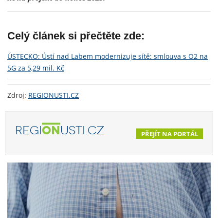
Celý článek si přečtěte zde:
ÚSTECKO: Ústí nad Labem modernizuje sítě: smlouva s O2 na
5G za 5,29 mil. Kč
Zdroj:
REGIONUSTI.CZ
REGI
ON
USTI.CZ
PŘEJÍT NA PORTÁL