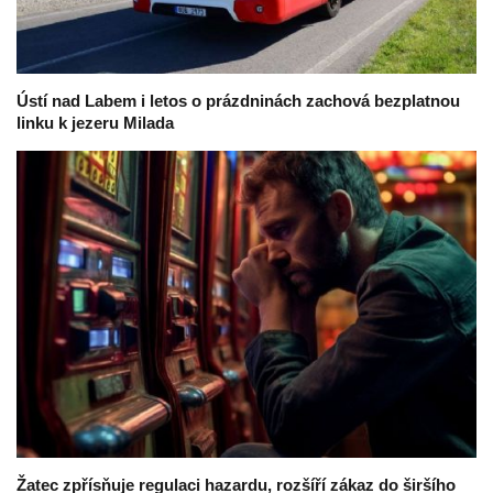
Ústí nad Labem i letos o prázdninách zachová bezplatnou
linku k jezeru Milada
Žatec zpřísňuje regulaci hazardu, rozšíří zákaz do širšího