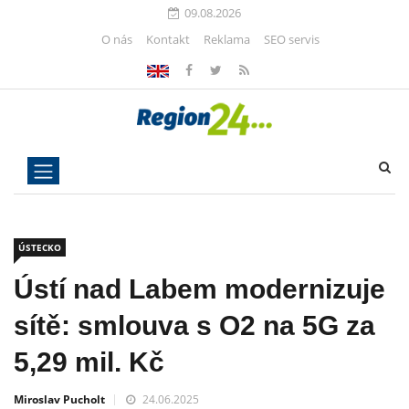
09.08.2026
O nás
Kontakt
Reklama
SEO servis
ÚSTECKO
Ústí nad Labem modernizuje
sítě: smlouva s O2 na 5G za
5,29 mil. Kč
Miroslav Pucholt
24.06.2025