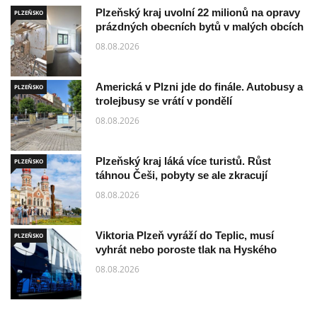
Plzeňský kraj uvolní 22 milionů na opravy
PLZEŇSKO
prázdných obecních bytů v malých obcích
08.08.2026
Americká v Plzni jde do finále. Autobusy a
PLZEŇSKO
trolejbusy se vrátí v pondělí
08.08.2026
Plzeňský kraj láká více turistů. Růst
PLZEŇSKO
táhnou Češi, pobyty se ale zkracují
08.08.2026
Viktoria Plzeň vyráží do Teplic, musí
PLZEŇSKO
vyhrát nebo poroste tlak na Hyského
08.08.2026