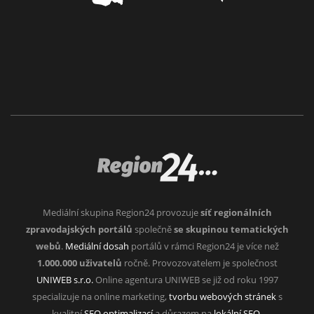
Mediální skupina Region24 provozuje
síť regionálních
zpravodajských portálů
společně
se skupinou tematických
webů
.
Mediální dosah
portálů v rámci Region24 je více než
1.000.000 uživatelů
ročně. Provozovatelem je společnost
UNIWEB s.r.o.
Online agentura UNIWEB se již od roku 1997
specializuje na online marketing,
tvorbu webových stránek
s
kvalitní
SEO optimalizací
a důrazem na
lokální SEO
.