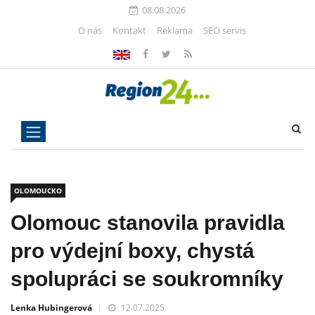
08.08.2026
O nás
Kontakt
Reklama
SEO servis
OLOMOUCKO
Olomouc stanovila pravidla
pro výdejní boxy, chystá
spolupráci se soukromníky
Lenka Hubingerová
12.07.2025