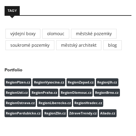
TAGY
výdejní boxy
olomouc
městské pozemky
soukromé pozemky
městský architekt
blog
Portfolio
RegionPlzen.cz
RegionVysocina.cz
RegionZapad.cz
RegionJih.cz
RegionUsti.cz
RegionPraha.cz
RegionOlomouc.cz
RegionBrno.cz
RegionOstrava.cz
RegionLiberecko.cz
RegionHradec.cz
RegionPardubicko.cz
RegionZlin.cz
ZdraveTrendy.cz
Aliado.cz