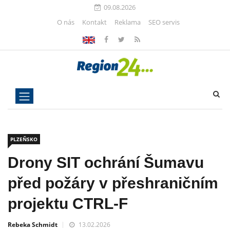
09.08.2026
O nás
Kontakt
Reklama
SEO servis
PLZEŇSKO
Drony SIT ochrání Šumavu
před požáry v přeshraničním
projektu CTRL-F
Rebeka Schmidt
13.02.2026