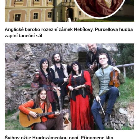
Anglické baroko rozezní zámek Nebílovy. Purcellova hudba
zaplní taneční sál
Švihov ožije Hradozámeckou nocí. Připomene klip