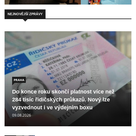
NEJNOVĚJŠÍ ZPRÁVY
PRAHA
Do konce roku skončí platnost více než
284 tisíc řidičských průkazů. Nový lze
vyzvednout i ve výdejním boxu
09.08.2026