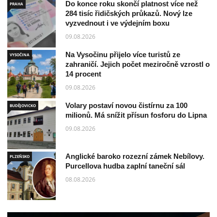
Do konce roku skončí platnost více než
PRAHA
284 tisíc řidičských průkazů. Nový lze
vyzvednout i ve výdejním boxu
09.08.2026
Na Vysočinu přijelo více turistů ze
VYSOČINA
zahraničí. Jejich počet meziročně vzrostl o
14 procent
09.08.2026
Volary postaví novou čistírnu za 100
BUDĚJOVICKO
milionů. Má snížit přísun fosforu do Lipna
09.08.2026
Anglické baroko rozezní zámek Nebílovy.
PLZEŇSKO
Purcellova hudba zaplní taneční sál
08.08.2026