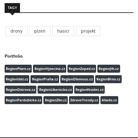
TAGY
drony
plzen
hasici
projekt
Portfolio
RegionPlzen.cz
RegionVysocina.cz
RegionZapad.cz
RegionJih.cz
RegionUsti.cz
RegionPraha.cz
RegionOlomouc.cz
RegionBrno.cz
RegionOstrava.cz
RegionLiberecko.cz
RegionHradec.cz
RegionPardubicko.cz
RegionZlin.cz
ZdraveTrendy.cz
Aliado.cz