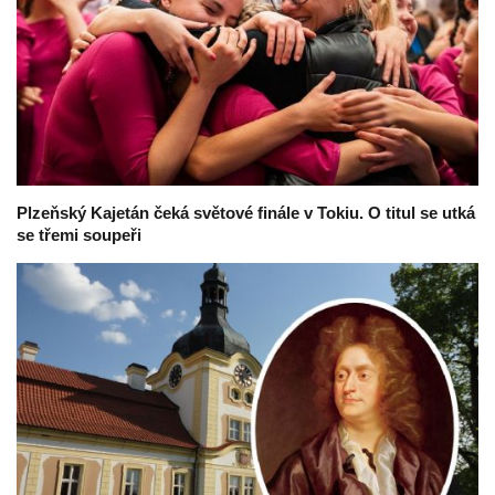
Plzeňský Kajetán čeká světové finále v Tokiu. O titul se utká
se třemi soupeři