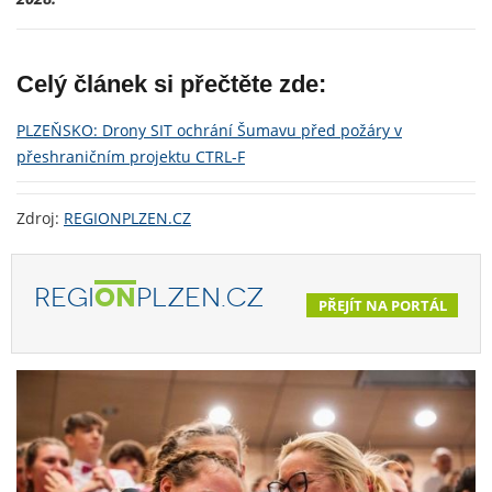
Celý článek si přečtěte zde:
PLZEŇSKO: Drony SIT ochrání Šumavu před požáry v
přeshraničním projektu CTRL-F
Zdroj:
REGIONPLZEN.CZ
REGI
ON
PLZEN.CZ
PŘEJÍT NA PORTÁL