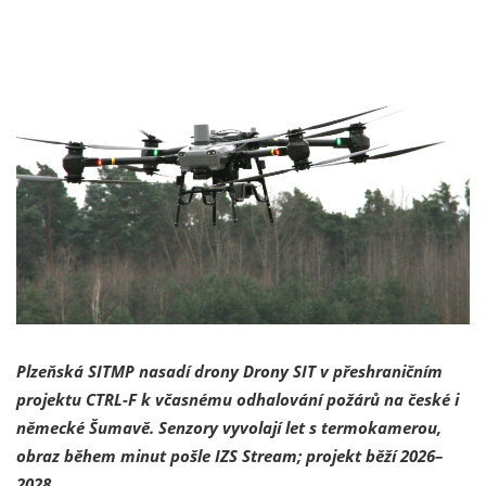
Plzeňská SITMP nasadí drony Drony SIT v přeshraničním
projektu CTRL-F k včasnému odhalování požárů na české i
německé Šumavě. Senzory vyvolají let s termokamerou,
obraz během minut pošle IZS Stream; projekt běží 2026–
2028.