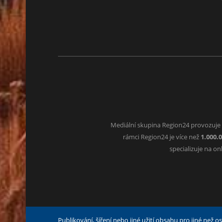
Mediální skupina Region24 provozuje
rámci Region24 je více než
1.000.
specializuje na o
Publikování, šíření nebo jiné užití obsahu pro jiné než