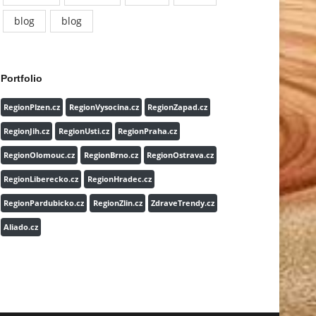
blog
blog
Portfolio
RegionPlzen.cz
RegionVysocina.cz
RegionZapad.cz
RegionJih.cz
RegionUsti.cz
RegionPraha.cz
RegionOlomouc.cz
RegionBrno.cz
RegionOstrava.cz
RegionLiberecko.cz
RegionHradec.cz
RegionPardubicko.cz
RegionZlin.cz
ZdraveTrendy.cz
Aliado.cz