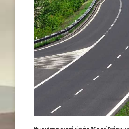
Nově otevřený úsek dálnice D4 mezi Pískem a Pří