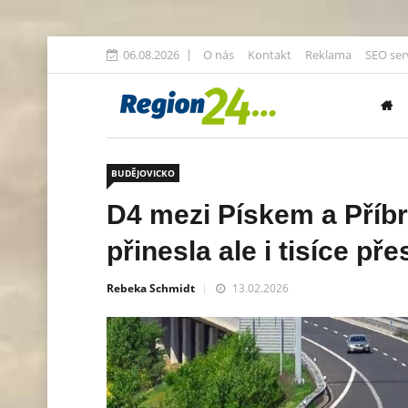
06.08.2026
O nás
Kontakt
Reklama
SEO ser
BUDĚJOVICKO
D4 mezi Pískem a Příbr
přinesla ale i tisíce př
Rebeka Schmidt
13.02.2026