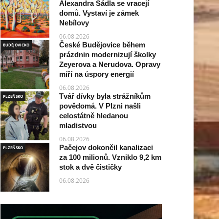
Alexandra Sádla se vracejí
domů. Vystaví je zámek
Nebílovy
06.08.2026
České Budějovice během
BUDĚJOVICKO
prázdnin modernizují školky
Zeyerova a Nerudova. Opravy
míří na úspory energií
06.08.2026
Tvář dívky byla strážníkům
PLZEŇSKO
povědomá. V Plzni našli
celostátně hledanou
mladistvou
06.08.2026
Pačejov dokončil kanalizaci
PLZEŇSKO
za 100 milionů. Vzniklo 9,2 km
stok a dvě čističky
06.08.2026