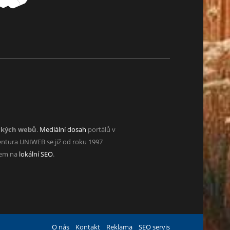
ckých webů
.
Mediální dosah
portálů v
ntura UNIWEB se již od roku 1997
zem na
lokální SEO
.
O nás
Kontakt
Reklama
SEO servis