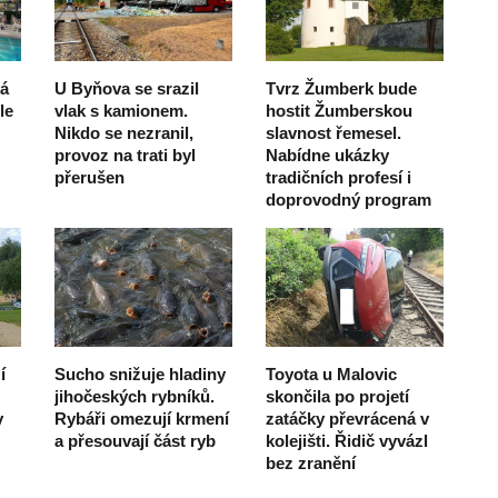
dá
U Byňova se srazil
Tvrz Žumberk bude
le
vlak s kamionem.
hostit Žumberskou
Nikdo se nezranil,
slavnost řemesel.
provoz na trati byl
Nabídne ukázky
přerušen
tradičních profesí i
doprovodný program
í
Sucho snižuje hladiny
Toyota u Malovic
jihočeských rybníků.
skončila po projetí
y
Rybáři omezují krmení
zatáčky převrácená v
a přesouvají část ryb
kolejišti. Řidič vyvázl
bez zranění