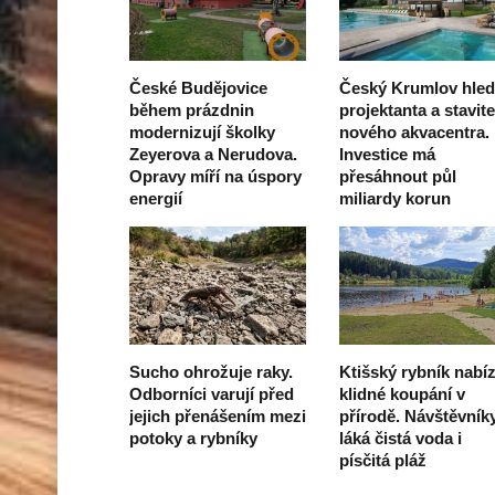
České Budějovice
Český Krumlov hle
během prázdnin
projektanta a stavite
modernizují školky
nového akvacentra.
Zeyerova a Nerudova.
Investice má
Opravy míří na úspory
přesáhnout půl
energií
miliardy korun
Sucho ohrožuje raky.
Ktišský rybník nabíz
Odborníci varují před
klidné koupání v
jejich přenášením mezi
přírodě. Návštěvník
potoky a rybníky
láká čistá voda i
písčitá pláž