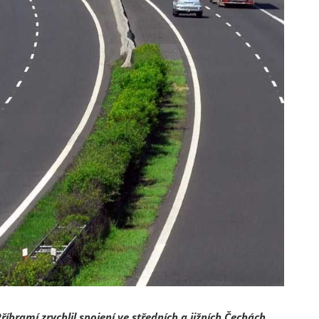
bramí zrychlil spojení ve středních a jižních Čechách.