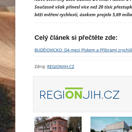
Současně však přinesl více než 20 tisíc přestu
běží měření rychlosti, úsekem projelo 5,69 mil
Celý článek si přečtěte zde:
BUDĚJOVICKO: D4 mezi Pískem a Příbramí zrychlila
Zdroj:
REGIONJIH.CZ
REGI
ON
JIH.CZ