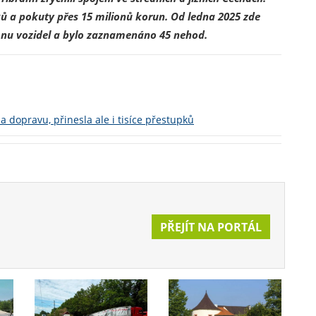
pků a pokuty přes 15 milionů korun. Od ledna 2025 zde
ionu vozidel a bylo zaznamenáno 45 nehod.
 dopravu, přinesla ale i tisíce přestupků
PŘEJÍT NA PORTÁL