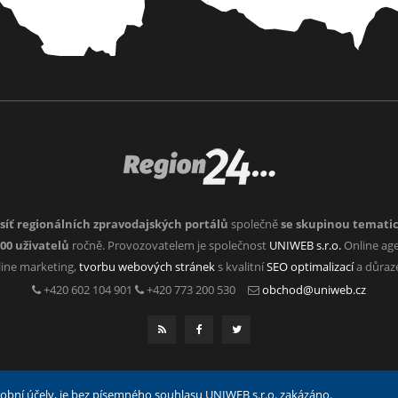
síť regionálních zpravodajských portálů
společně
se skupinou temati
000 uživatelů
ročně. Provozovatelem je společnost
UNIWEB s.r.o.
Online age
nline marketing,
tvorbu webových stránek
s kvalitní
SEO optimalizací
a důra
+420 602 104 901
+420 773 200 530
obchod@uniweb.cz
 osobní účely, je bez písemného souhlasu UNIWEB s.r.o. zakázáno.