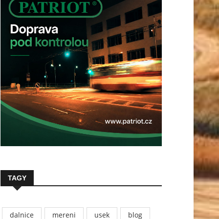
TAGY
dalnice
mereni
usek
blog