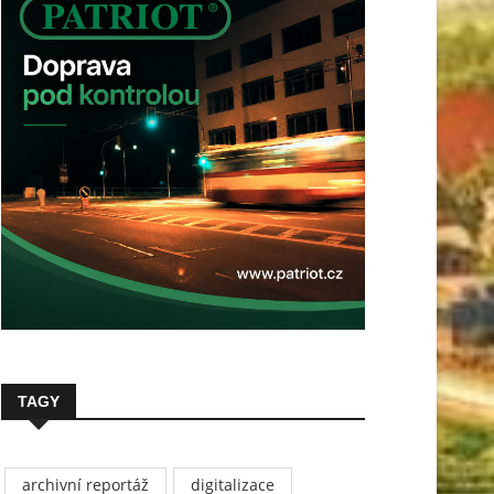
TAGY
archivní reportáž
digitalizace