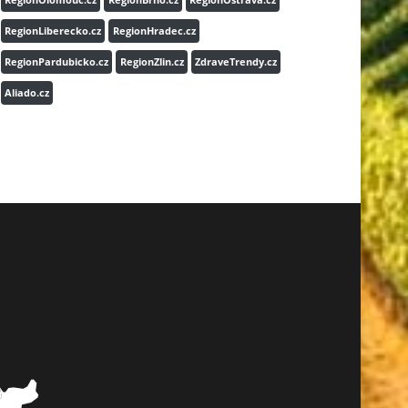
RegionLiberecko.cz
RegionHradec.cz
RegionPardubicko.cz
RegionZlin.cz
ZdraveTrendy.cz
Aliado.cz