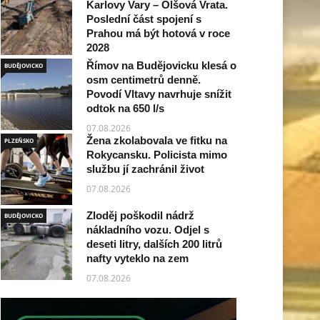
Karlovy Vary – Olšová Vrata.
Poslední část spojení s
Prahou má být hotová v roce
2028
Římov na Budějovicku klesá o
07.08.2026
BUDĚJOVICKO
osm centimetrů denně.
Povodí Vltavy navrhuje snížit
odtok na 650 l/s
07.08.2026
Žena zkolabovala ve fitku na
PLZEŇSKO
Rokycansku. Policista mimo
službu jí zachránil život
07.08.2026
Zloděj poškodil nádrž
BUDĚJOVICKO
nákladního vozu. Odjel s
deseti litry, dalších 200 litrů
nafty vyteklo na zem
07.08.2026