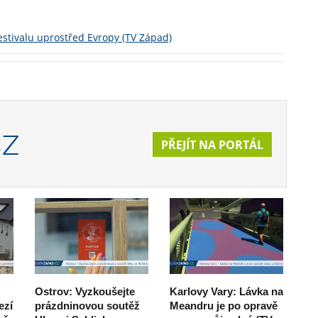
estivalu uprostřed Evropy (TV Západ)
CZ
PŘEJÍT NA PORTÁL
Ostrov: Vyzkoušejte
Karlovy Vary: Lávka na
ezí
prázdninovou soutěž
Meandru je po opravě