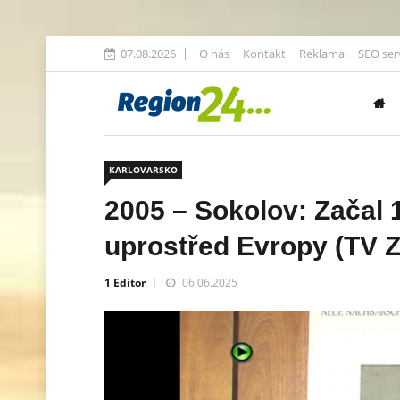
07.08.2026
O nás
Kontakt
Reklama
SEO ser
KARLOVARSKO
2005 – Sokolov: Začal 1
uprostřed Evropy (TV 
1 Editor
06.06.2025