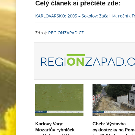
Celý článek si přečtěte zde:
KARLOVARSKO: 2005 – Sokolov: Začal 14. ročník F
Zdroj:
REGIONZAPAD.CZ
REGI
ON
ZAPAD.
Karlovy Vary:
Cheb: Výstavba
Mozartův rybníček
cyklostezky na Pom