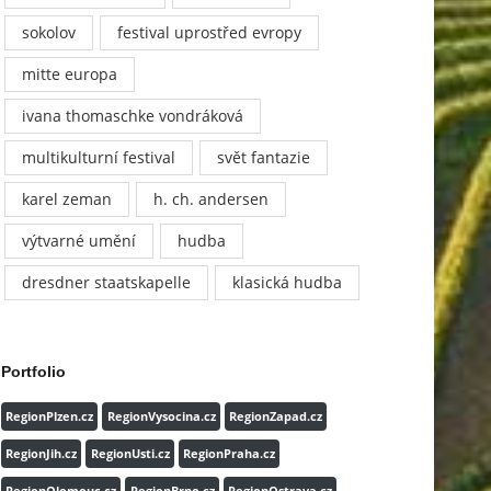
sokolov
festival uprostřed evropy
mitte europa
ivana thomaschke vondráková
multikulturní festival
svět fantazie
karel zeman
h. ch. andersen
výtvarné umění
hudba
dresdner staatskapelle
klasická hudba
Portfolio
RegionPlzen.cz
RegionVysocina.cz
RegionZapad.cz
RegionJih.cz
RegionUsti.cz
RegionPraha.cz
RegionOlomouc.cz
RegionBrno.cz
RegionOstrava.cz