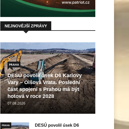
NEJNOVĚJŠÍ ZPRÁVY
PRAHA
DESÚ povolil úsek D6 Karlovy
Vary – Olšová Vrata. Poslední
část spojení s Prahou má být
hotová v roce 2028
07.08.2026
DESÚ povolil úsek D6
PRAHA