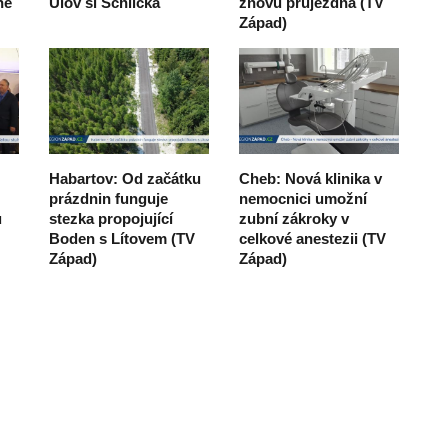
ně
Ulov si Schlicka
znovu průjezdná (TV
Západ)
Habartov: Od začátku
Cheb: Nová klinika v
prázdnin funguje
nemocnici umožní
u
stezka propojující
zubní zákroky v
Boden s Lítovem (TV
celkové anestezii (TV
Západ)
Západ)