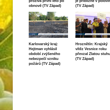
prožívá první léto po
je přibližně v polovi
obnově (TV Západ)
(TV Západ)
Karlovarský kraj:
Hroznětín: Krajský
Hejtman vyhlásil
vítěz Vesnice roku
období zvýšeného
převzal Zlatou stuh
nebezpečí vzniku
(TV Západ)
požárů (TV Západ)