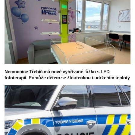
Nemocnice Třebíč má nové vyhřívané lůžko s LED
fototerapií. Pomůže dětem se žloutenkou i udržením teploty