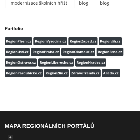
modernizace školních hřišť
blog
blog
Portfolio
RegionPlzen.cz
RegionVysocina.cz
RegionZapad.cz
RegionJih.cz
RegionUsti.cz
RegionPraha.cz
RegionOlomouc.cz
RegionBrno.cz
RegionOstrava.cz
RegionLiberecko.cz
RegionHradec.cz
RegionPardubicko.cz
RegionZlin.cz
ZdraveTrendy.cz
Aliado.cz
MAPA REGIONÁLNÍCH PORTÁLŮ
+