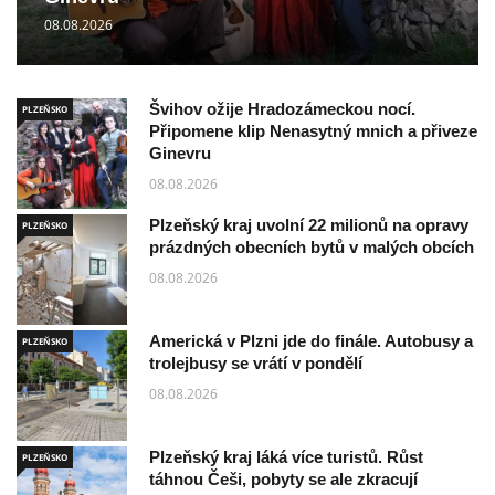
08.08.2026
Švihov ožije Hradozámeckou nocí.
PLZEŇSKO
Připomene klip Nenasytný mnich a přiveze
Ginevru
08.08.2026
Plzeňský kraj uvolní 22 milionů na opravy
PLZEŇSKO
prázdných obecních bytů v malých obcích
08.08.2026
Americká v Plzni jde do finále. Autobusy a
PLZEŇSKO
trolejbusy se vrátí v pondělí
08.08.2026
Plzeňský kraj láká více turistů. Růst
PLZEŇSKO
táhnou Češi, pobyty se ale zkracují