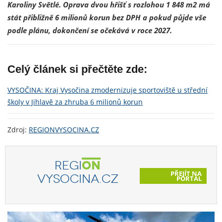
Karoliny Světlé. Oprava dvou hřišť s rozlohou 1 848 m2 má
stát přibližně 6 milionů korun bez DPH a pokud půjde vše
podle plánu, dokončení se očekává v roce 2027.
Celý článek si přečtěte zde:
VYSOČINA: Kraj Vysočina zmodernizuje sportoviště u střední
školy v Jihlavě za zhruba 6 milionů korun
Zdroj:
REGIONVYSOCINA.CZ
REGI
ON
PŘEJÍT NA
VYSOCINA.CZ
PORTÁL