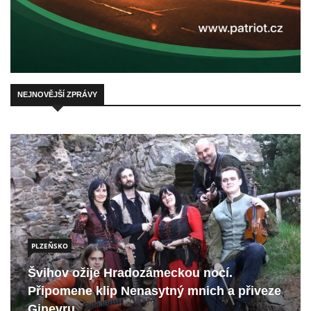
NEJNOVĚJŠÍ ZPRÁVY
PLZEŇSKO
Švihov ožije Hradozámeckou nocí.
Připomene klip Nenasytný mnich a přiveze
Ginevru