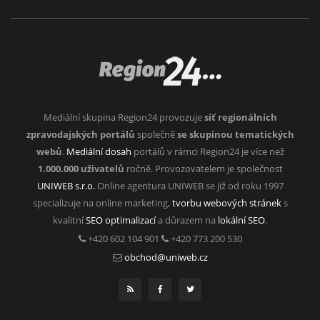
Mediální skupina Region24 provozuje
síť regionálních
zpravodajských portálů
společně
se skupinou tematických
webů
.
Mediální dosah
portálů v rámci Region24 je více než
1.000.000 uživatelů
ročně. Provozovatelem je společnost
UNIWEB s.r.o.
Online agentura UNIWEB se již od roku 1997
specializuje na online marketing,
tvorbu webových stránek
s
kvalitní
SEO optimalizací
a důrazem na
lokální SEO
.
+420 602 104 901
+420 773 200 530
obchod@uniweb.cz