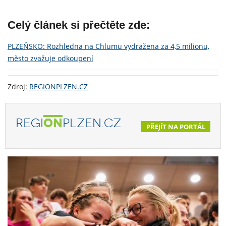
Celý článek si přečtěte zde:
PLZEŇSKO: Rozhledna na Chlumu vydražena za 4,5 milionu,
město zvažuje odkoupení
Zdroj:
REGIONPLZEN.CZ
REGI
ON
PLZEN.CZ
PŘEJÍT NA PORTÁL