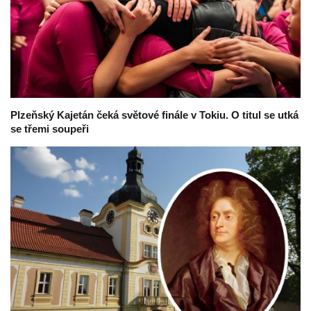
Plzeňský Kajetán čeká světové finále v Tokiu. O titul se utká
se třemi soupeři