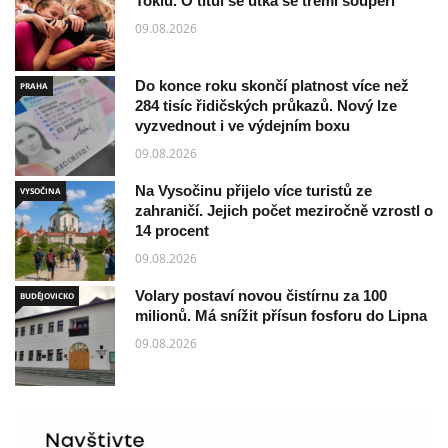
Tokiu. O titul se utká se třemi soupeři
09.08.2026
Do konce roku skončí platnost více než
PRAHA
284 tisíc řidičských průkazů. Nový lze
vyzvednout i ve výdejním boxu
09.08.2026
Na Vysočinu přijelo více turistů ze
VYSOČINA
zahraničí. Jejich počet meziročně vzrostl o
14 procent
09.08.2026
Volary postaví novou čistírnu za 100
BUDĚJOVICKO
milionů. Má snížit přísun fosforu do Lipna
09.08.2026