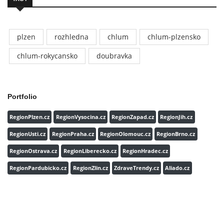
plzen
rozhledna
chlum
chlum-plzensko
chlum-rokycansko
doubravka
Portfolio
RegionPlzen.cz
RegionVysocina.cz
RegionZapad.cz
RegionJih.cz
RegionUsti.cz
RegionPraha.cz
RegionOlomouc.cz
RegionBrno.cz
RegionOstrava.cz
RegionLiberecko.cz
RegionHradec.cz
RegionPardubicko.cz
RegionZlin.cz
ZdraveTrendy.cz
Aliado.cz