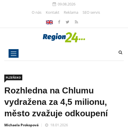
09.08.2026
O nás
Kontakt
Reklama
SEO servis
PLZEŇSKO
Rozhledna na Chlumu
vydražena za 4,5 milionu,
město zvažuje odkoupení
Michaela Prokopová
18.01.2026