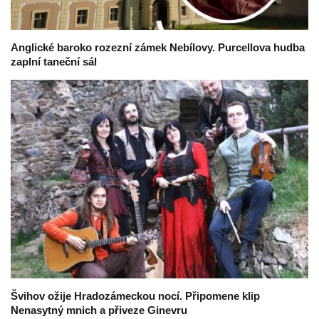
Anglické baroko rozezní zámek Nebílovy. Purcellova hudba
zaplní taneční sál
Švihov ožije Hradozámeckou nocí. Připomene klip
Nenasytný mnich a přiveze Ginevru