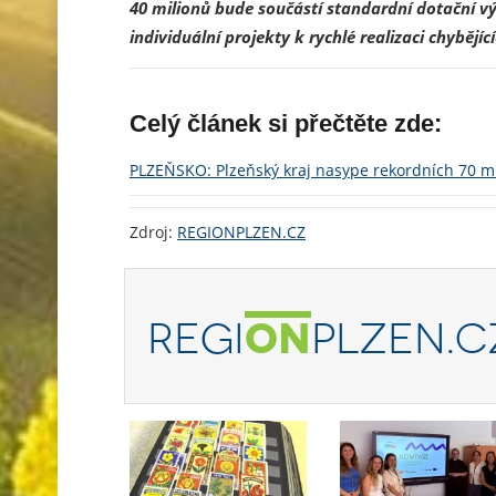
40 milionů bude součástí standardní dotační vý
individuální projekty k rychlé realizaci chybějíc
Celý článek si přečtěte zde:
PLZEŇSKO: Plzeňský kraj nasype rekordních 70 mi
Zdroj:
REGIONPLZEN.CZ
REGI
ON
PLZEN.C