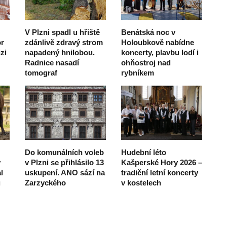
V Plzni spadl u hřiště
Benátská noc v
r
zdánlivě zdravý strom
Holoubkově nabídne
zi
napadený hnilobou.
koncerty, plavbu lodí i
Radnice nasadí
ohňostroj nad
tomograf
rybníkem
Do komunálních voleb
Hudební léto
ý
v Plzni se přihlásilo 13
Kašperské Hory 2026 –
l
uskupení. ANO sází na
tradiční letní koncerty
u
Zarzyckého
v kostelech