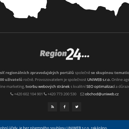
síť regionálních zpravodajských portálů
společně
se skupinou temati
000 uživatelů
ročně. Provozovatelem je společnost
UNIWEB s.r.o.
Online age
nline marketing,
tvorbu webových stránek
s kvalitní
SEO optimalizací
a důra
+420 602 104 901
+420 773 200 530
obchod@uniweb.cz
 osobní účely, je bez písemného souhlasu UNIWEB s.r.o. zakázáno.