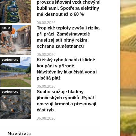
provzdušňování vzduchovými
bublinami. Spotřeba elektřiny
má klesnout až o 60 %
06.08.2026
Tropické teploty zvyšují rizika
PRAHA
při práci. Zaměstnavatelé
musí zajistit pitný režim i
ochranu zaměstnanců
06.08.2026
Ktišský rybník nabízí klidné
BUDĚJOVICKO
koupání v přírodě.
Návštěvníky láká čistá voda i
písčitá pláž
06.08.2026
Sucho snižuje hladiny
BUDĚJOVICKO
jihočeských rybníků. Rybáři
omezují krmení a přesouvají
část ryb
06.08.2026