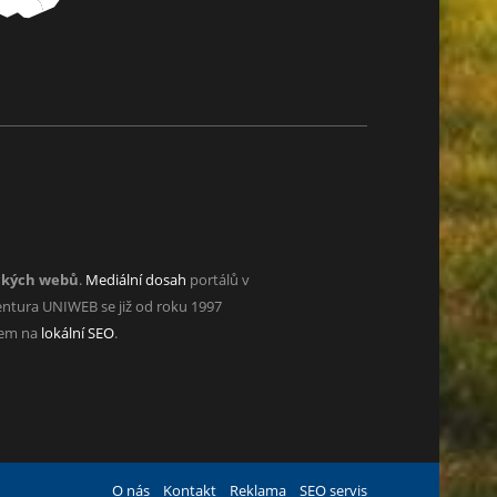
ckých webů
.
Mediální dosah
portálů v
ntura UNIWEB se již od roku 1997
zem na
lokální SEO
.
O nás
Kontakt
Reklama
SEO servis