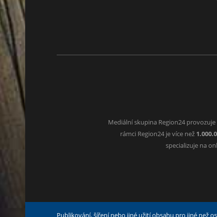
Mediální skupina Region24 provozuje
rámci Region24 je více než
1.000.
specializuje na o
Publikování, šíření nebo jiné užití obsahu pro jiné než