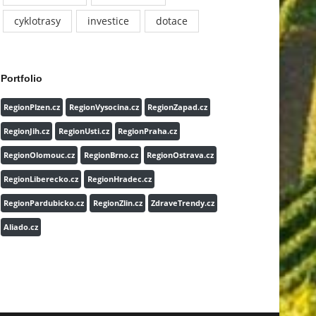
cyklotrasy
investice
dotace
Portfolio
RegionPlzen.cz
RegionVysocina.cz
RegionZapad.cz
RegionJih.cz
RegionUsti.cz
RegionPraha.cz
RegionOlomouc.cz
RegionBrno.cz
RegionOstrava.cz
RegionLiberecko.cz
RegionHradec.cz
RegionPardubicko.cz
RegionZlin.cz
ZdraveTrendy.cz
Aliado.cz