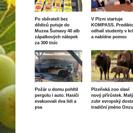
Po sběrateli bez
V Plzni startuje
dědiců putuje do
KOMPASS. Predikto
Muzea Šumavy 40 alb
odhalí studenty v kri
zápalkových nálepek
a nabídne pomoc
za 300 tisíc
Požár u domu pohltil
Plzeňská zoo slaví
pergolu i auto. Hasiči
nový přírůstek. Mal
evakuovali dva lidi a
zubr evropský dosta
psa
tradiční jméno Onz