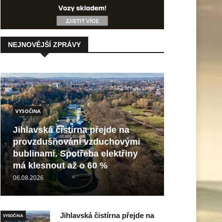
NEJNOVĚJŠÍ ZPRÁVY
VYSOČINA
Jihlavská čistírna přejde na
provzdušňování vzduchovými
bublinami. Spotřeba elektřiny
má klesnout až o 60 %
06.08.2026
Jihlavská čistírna přejde na
VYSOČINA