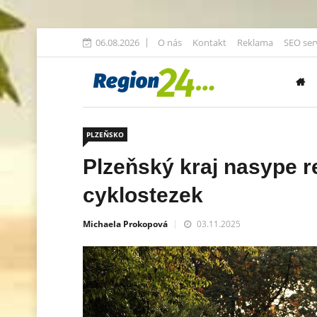
06.08.2026
O nás
Kontakt
Reklama
SEO ser
PLZEŇSKO
Plzeňský kraj nasype r
cyklostezek
Michaela Prokopová
03.11.2025