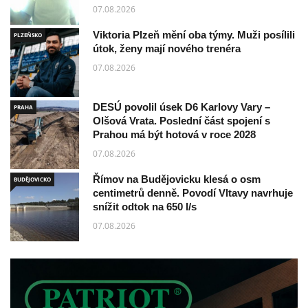
07.08.2026
Viktoria Plzeň mění oba týmy. Muži posílili
PLZEŇSKO
útok, ženy mají nového trenéra
07.08.2026
DESÚ povolil úsek D6 Karlovy Vary –
PRAHA
Olšová Vrata. Poslední část spojení s
Prahou má být hotová v roce 2028
07.08.2026
Římov na Budějovicku klesá o osm
BUDĚJOVICKO
centimetrů denně. Povodí Vltavy navrhuje
snížit odtok na 650 l/s
07.08.2026