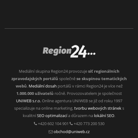
Mediální skupina Region24 provozuje
síť regionálních
zpravodajských portálů
společně
se skupinou tematických
webů
.
Mediální dosah
portálů v rámci Region24 je více než
1.000.000 uživatelů
ročně. Provozovatelem je společnost
UNIWEB s.r.o.
Online agentura UNIWEB se již od roku 1997
specializuje na online marketing,
tvorbu webových stránek
s
kvalitní
SEO optimalizací
a důrazem na
lokální SEO
.
+420 602 104 901
+420 773 200 530
obchod@uniweb.cz