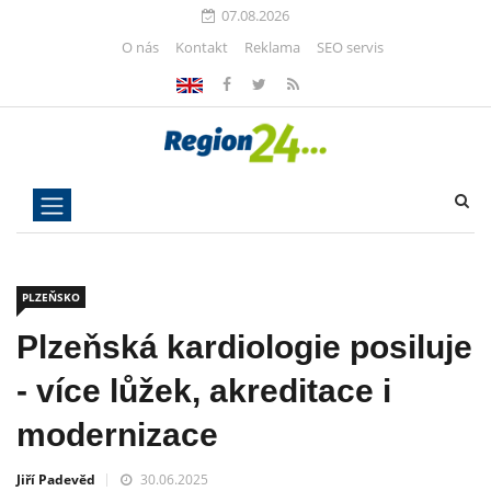
07.08.2026
O nás
Kontakt
Reklama
SEO servis
PLZEŇSKO
Plzeňská kardiologie posiluje
- více lůžek, akreditace i
modernizace
Jiří Padevěd
30.06.2025