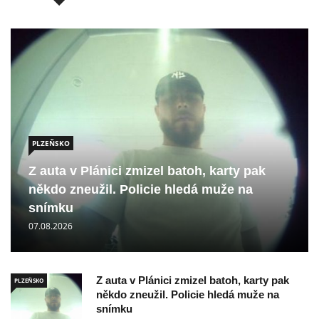
PLZEŇSKO
Z auta v Plánici zmizel batoh, karty pak
někdo zneužil. Policie hledá muže na
snímku
07.08.2026
Z auta v Plánici zmizel batoh, karty pak
PLZEŇSKO
někdo zneužil. Policie hledá muže na
snímku