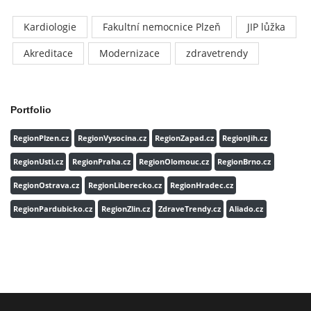
Kardiologie
Fakultní nemocnice Plzeň
JIP lůžka
Akreditace
Modernizace
zdravetrendy
Portfolio
RegionPlzen.cz
RegionVysocina.cz
RegionZapad.cz
RegionJih.cz
RegionUsti.cz
RegionPraha.cz
RegionOlomouc.cz
RegionBrno.cz
RegionOstrava.cz
RegionLiberecko.cz
RegionHradec.cz
RegionPardubicko.cz
RegionZlin.cz
ZdraveTrendy.cz
Aliado.cz