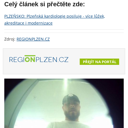
Celý článek si přečtěte zde:
PLZEŇSKO: Plzeňská kardiologie posiluje - více lůžek,
akreditace i modernizace
Zdroj:
REGIONPLZEN.CZ
REGI
ON
PLZEN.CZ
PŘEJÍT NA PORTÁL