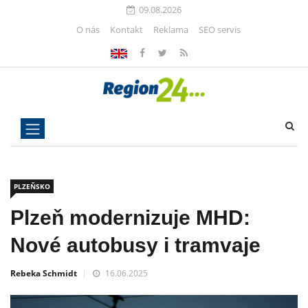
09.08.2026
O nás
Kontakt
Reklama
SEO servis
PLZEŇSKO
Plzeň modernizuje MHD:
Nové autobusy i tramvaje
Rebeka Schmidt
16.06.2025