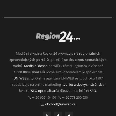
Mediální skupina Region24 provozuje
síť regionálních
zpravodajských portálů
společně
se skupinou tematických
webů
.
Mediální dosah
portálů v rámci Region24 je více než
1.000.000 uživatelů
ročně. Provozovatelem je společnost
UNIWEB s.r.o.
Online agentura UNIWEB se již od roku 1997
specializuje na online marketing,
tvorbu webových stránek
s
kvalitní
SEO optimalizací
a důrazem na
lokální SEO
.
+420 602 104 901
+420 773 200 530
obchod@uniweb.cz