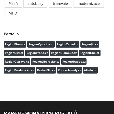
Plzeň
autobusy
tramvaje
modernizace
MHD
Portfolio
RegionPlzen.cz
RegionVysocina.cz
RegionZapad.cz
RegionJih.cz
RegionUsti.cz
RegionPraha.cz
RegionOlomouc.cz
RegionBrno.cz
RegionOstrava.cz
RegionLiberecko.cz
RegionHradec.cz
RegionPardubicko.cz
RegionZlin.cz
ZdraveTrendy.cz
Aliado.cz
MAPA REGIONÁLNÍCH PORTÁLŮ