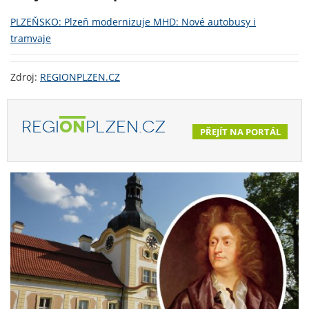
PLZEŇSKO: Plzeň modernizuje MHD: Nové autobusy i
tramvaje
Zdroj:
REGIONPLZEN.CZ
REGI
ON
PLZEN.CZ
PŘEJÍT NA PORTÁL