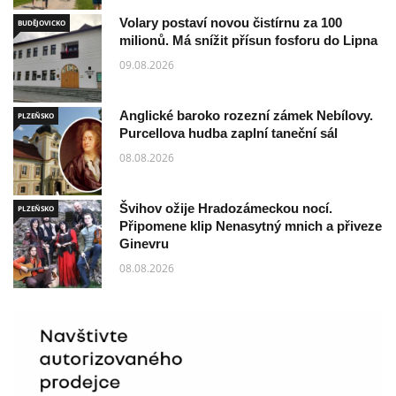
Volary postaví novou čistírnu za 100
BUDĚJOVICKO
milionů. Má snížit přísun fosforu do Lipna
09.08.2026
Anglické baroko rozezní zámek Nebílovy.
PLZEŇSKO
Purcellova hudba zaplní taneční sál
08.08.2026
Švihov ožije Hradozámeckou nocí.
PLZEŇSKO
Připomene klip Nenasytný mnich a přiveze
Ginevru
08.08.2026