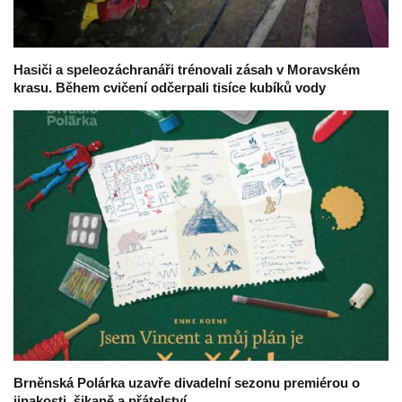
Hasiči a speleozáchranáři trénovali zásah v Moravském
krasu. Během cvičení odčerpali tisíce kubíků vody
Brněnská Polárka uzavře divadelní sezonu premiérou o
jinakosti, šikaně a přátelství