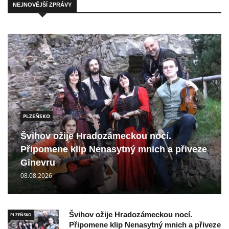
NEJNOVĚJŠÍ ZPRÁVY
PLZEŇSKO
Švihov ožije Hradozámeckou nocí.
Připomene klip Nenasytný mnich a přiveze
Ginevru
08.08.2026
Švihov ožije Hradozámeckou nocí.
PLZEŇSKO
Připomene klip Nenasytný mnich a přiveze