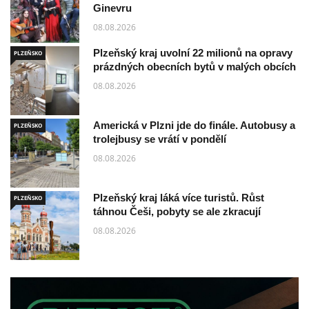
Ginevru
08.08.2026
Plzeňský kraj uvolní 22 milionů na opravy
PLZEŇSKO
prázdných obecních bytů v malých obcích
08.08.2026
Americká v Plzni jde do finále. Autobusy a
PLZEŇSKO
trolejbusy se vrátí v pondělí
08.08.2026
Plzeňský kraj láká více turistů. Růst
PLZEŇSKO
táhnou Češi, pobyty se ale zkracují
08.08.2026