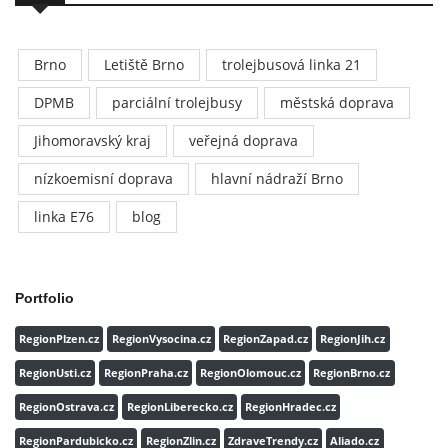
Brno
Letiště Brno
trolejbusová linka 21
DPMB
parciální trolejbusy
městská doprava
Jihomoravský kraj
veřejná doprava
nízkoemisní doprava
hlavní nádraží Brno
linka E76
blog
Portfolio
RegionPlzen.cz
RegionVysocina.cz
RegionZapad.cz
RegionJih.cz
RegionUsti.cz
RegionPraha.cz
RegionOlomouc.cz
RegionBrno.cz
RegionOstrava.cz
RegionLiberecko.cz
RegionHradec.cz
RegionPardubicko.cz
RegionZlin.cz
ZdraveTrendy.cz
Aliado.cz