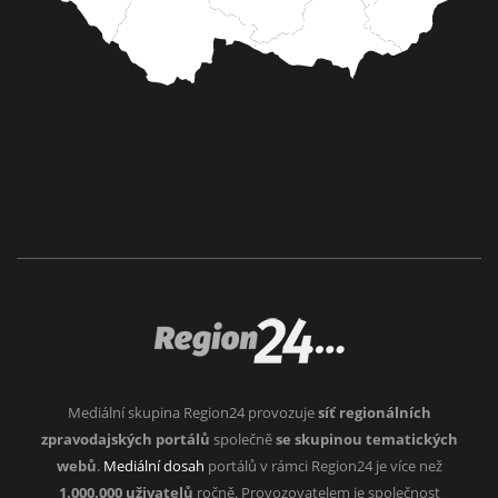
Mediální skupina Region24 provozuje
síť regionálních
zpravodajských portálů
společně
se skupinou tematických
webů
.
Mediální dosah
portálů v rámci Region24 je více než
1.000.000 uživatelů
ročně. Provozovatelem je společnost