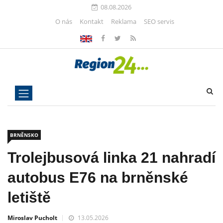
08.08.2026
O nás
Kontakt
Reklama
SEO servis
BRNĚNSKO
Trolejbusová linka 21 nahradí
autobus E76 na brněnské
letiště
Miroslav Pucholt
13.05.2026