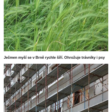
Ječmen myší se v Brně rychle šíří. Ohrožuje trávníky i psy