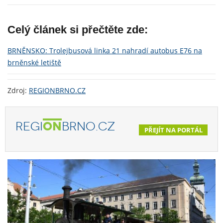
Celý článek si přečtěte zde:
BRNĚNSKO: Trolejbusová linka 21 nahradí autobus E76 na
brněnské letiště
Zdroj:
REGIONBRNO.CZ
REGI
ON
BRNO.CZ
PŘEJÍT NA PORTÁL