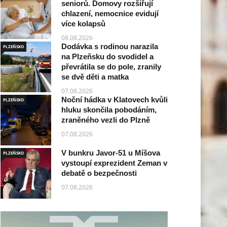
seniorů. Domovy rozšiřují
chlazení, nemocnice evidují
více kolapsů
08.08.2026
Dodávka s rodinou narazila
PLZEŇSKO
na Plzeňsku do svodidel a
převrátila se do pole, zranily
se dvě děti a matka
07.08.2026
Noční hádka v Klatovech kvůli
PLZEŇSKO
hluku skončila pobodáním,
zraněného vezli do Plzně
07.08.2026
V bunkru Javor-51 u Míšova
PLZEŇSKO
vystoupí exprezident Zeman v
debatě o bezpečnosti
07.08.2026