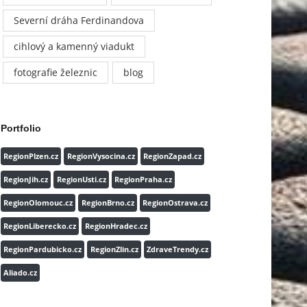
Severní dráha Ferdinandova
cihlový a kamenný viadukt
fotografie železnic
blog
Portfolio
RegionPlzen.cz
RegionVysocina.cz
RegionZapad.cz
RegionJih.cz
RegionUsti.cz
RegionPraha.cz
RegionOlomouc.cz
RegionBrno.cz
RegionOstrava.cz
RegionLiberecko.cz
RegionHradec.cz
RegionPardubicko.cz
RegionZlin.cz
ZdraveTrendy.cz
Aliado.cz