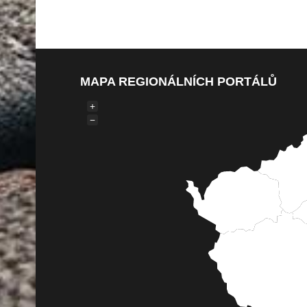
MAPA REGIONÁLNÍCH PORTÁLŮ
+
−