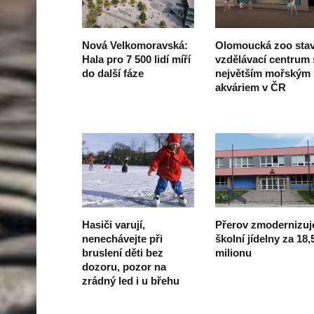
Nová Velkomoravská:
Olomoucká zoo stav
Hala pro 7 500 lidí míří
vzdělávací centrum 
do další fáze
největším mořským
akváriem v ČR
Hasiči varují,
Přerov zmodernizuj
nenechávejte při
školní jídelny za 18,
bruslení děti bez
milionu
dozoru, pozor na
zrádný led i u břehu