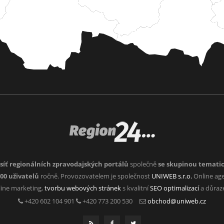
síť regionálních zpravodajských portálů
společně
se skupinou temati
000 uživatelů
ročně. Provozovatelem je společnost
UNIWEB s.r.o.
Online age
nline marketing,
tvorbu webových stránek
s kvalitní
SEO optimalizací
a důra
+420 602 104 901
+420 773 200 530
obchod@uniweb.cz