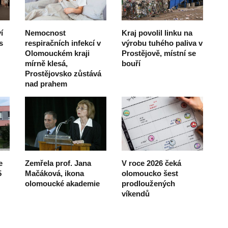
í
Nemocnost
Kraj povolil linku na
s
respiračních infekcí v
výrobu tuhého paliva v
Olomouckém kraji
Prostějově, místní se
mírně klesá,
bouří
Prostějovsko zůstává
nad prahem
e
Zemřela prof. Jana
V roce 2026 čeká
5
Mačáková, ikona
olomoucko šest
olomoucké akademie
prodloužených
víkendů