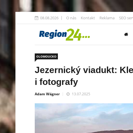
08.08.2026
O nás
Kontakt
Reklama
SEO ser
OLOMOUCKO
Jezernický viadukt: Kl
i fotografy
Adam Wágner
13.07.2025