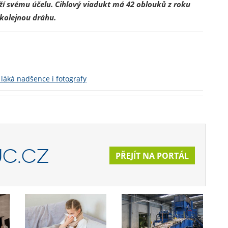
ží svému účelu. Cihlový viadukt má 42 oblouků z roku
kolejnou dráhu.
láká nadšence i fotografy
C.CZ
PŘEJÍT NA PORTÁL