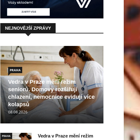
NEJNOVĚJŠÍ ZPRÁVY
PRAHA
Vedra v Praze mění režim
seniorů. Domovy rozšiřují
chlazení, nemocnice evidují více
kolapsů
08.08.2026
Vedra v Praze mění režim
PRAHA