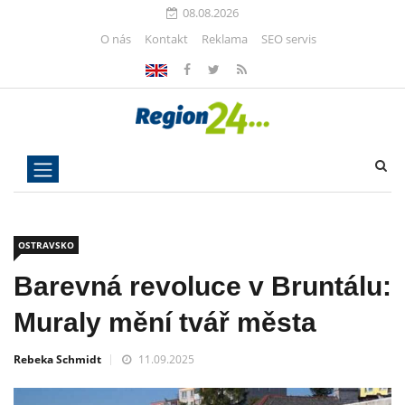
08.08.2026
O nás
Kontakt
Reklama
SEO servis
OSTRAVSKO
Barevná revoluce v Bruntálu:
Muraly mění tvář města
Rebeka Schmidt
11.09.2025