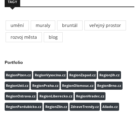
TAGY
umění
muraly
bruntál
veřejný prostor
rozvoj města
blog
Portfolio
RegionPlzen.cz
RegionVysocina.cz
RegionZapad.cz
RegionJih.cz
RegionUsti.cz
RegionPraha.cz
RegionOlomouc.cz
RegionBrno.cz
RegionOstrava.cz
RegionLiberecko.cz
RegionHradec.cz
RegionPardubicko.cz
RegionZlin.cz
ZdraveTrendy.cz
Aliado.cz