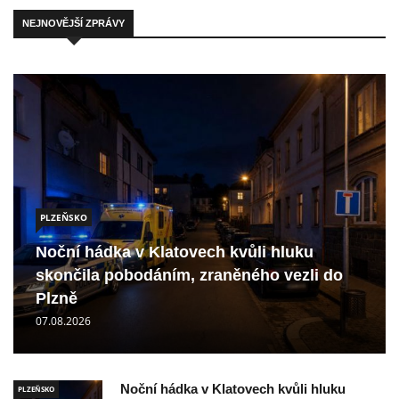
NEJNOVĚJŠÍ ZPRÁVY
PLZEŇSKO
Noční hádka v Klatovech kvůli hluku
skončila pobodáním, zraněného vezli do
Plzně
07.08.2026
Noční hádka v Klatovech kvůli hluku
PLZEŇSKO