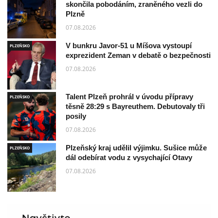
skončila pobodáním, zraněného vezli do
Plzně
07.08.2026
V bunkru Javor-51 u Míšova vystoupí
PLZEŇSKO
exprezident Zeman v debatě o bezpečnosti
07.08.2026
Talent Plzeň prohrál v úvodu přípravy
PLZEŇSKO
těsně 28:29 s Bayreuthem. Debutovaly tři
posily
07.08.2026
Plzeňský kraj udělil výjimku. Sušice může
PLZEŇSKO
dál odebírat vodu z vysychající Otavy
07.08.2026