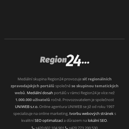
Mediální skupina Region24 provozuje
síť regionálních
zpravodajských portálů
společně
se skupinou tematických
webů
.
Mediální dosah
portálů v rámci Region24 je více než
1.000.000 uživatelů
ročně. Provozovatelem je společnost
UNIWEB s.r.o.
Online agentura UNIWEB se již od roku 1997
specializuje na online marketing,
tvorbu webových stránek
s
kvalitní
SEO optimalizací
a důrazem na
lokální SEO
.
+420 602 104 901
+420 773 200 530