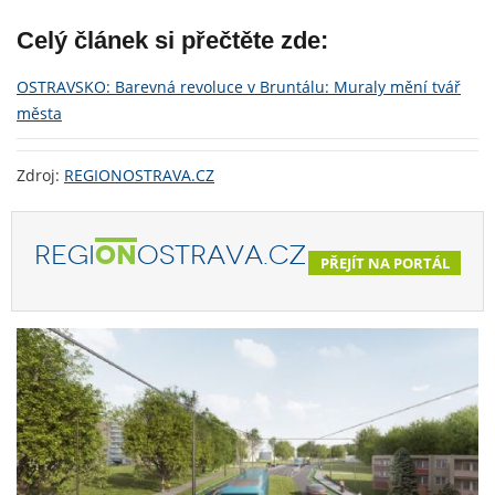
Celý článek si přečtěte zde:
OSTRAVSKO: Barevná revoluce v Bruntálu: Muraly mění tvář
města
Zdroj:
REGIONOSTRAVA.CZ
REGI
ON
OSTRAVA.CZ
PŘEJÍT NA PORTÁL