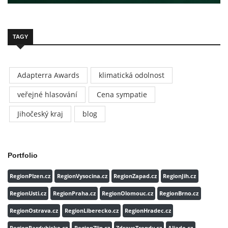
TAGY
Adapterra Awards
klimatická odolnost
veřejné hlasování
Cena sympatie
Jihočeský kraj
blog
Portfolio
RegionPlzen.cz
RegionVysocina.cz
RegionZapad.cz
RegionJih.cz
RegionUsti.cz
RegionPraha.cz
RegionOlomouc.cz
RegionBrno.cz
RegionOstrava.cz
RegionLiberecko.cz
RegionHradec.cz
RegionPardubicko.cz
RegionZlin.cz
ZdraveTrendy.cz
Aliado.cz