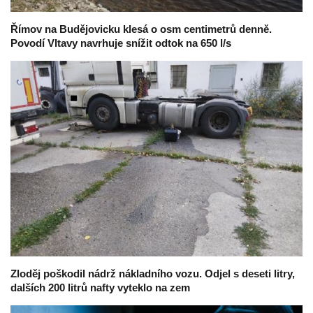
Římov na Budějovicku klesá o osm centimetrů denně.
Povodí Vltavy navrhuje snížit odtok na 650 l/s
Zloděj poškodil nádrž nákladního vozu. Odjel s deseti litry,
dalších 200 litrů nafty vyteklo na zem