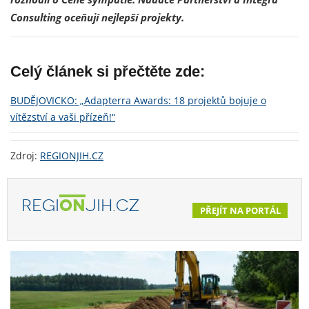
Consulting oceňují nejlepší projekty.
Celý článek si přečtěte zde:
BUDĚJOVICKO: „Adapterra Awards: 18 projektů bojuje o
vítězství a vaši přízeň!“
Zdroj:
REGIONJIH.CZ
REGI
ON
JIH.CZ
PŘEJÍT NA PORTÁL