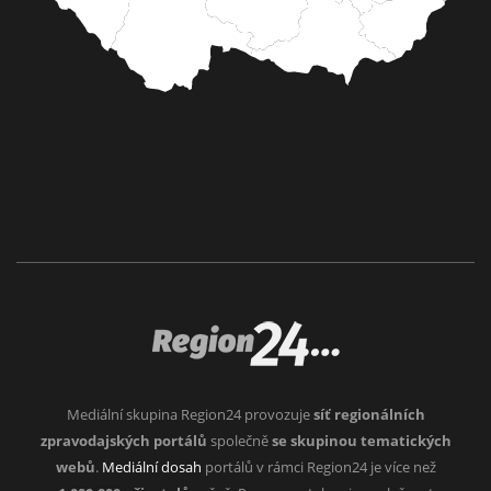
Mediální skupina Region24 provozuje
síť regionálních
zpravodajských portálů
společně
se skupinou tematických
webů
.
Mediální dosah
portálů v rámci Region24 je více než