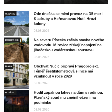
Ode dneška se mění provoz na D5 mezi
PLZEŇSKO
Kladruby a Heřmanovou Hutí. Hrozí
kolony
08.08.2026
Na severu Písecka začala stavba nového
BUDĚJOVICKO
vodovodu. Mirovice získají napojení na
jihočeskou vodárenskou soustavu
08.08.2026
Obchvat Nučic připraví Pragoprojekt.
PRAHA
Téměř šestikilometrová silnice má
vzniknout v roce 2029
08.08.2026
Hodil zápalnou lahev na dům s rodinou.
PLZEŇSKO
Plzeňský soud mu změnil vězení na
podmínku
08.08.2026