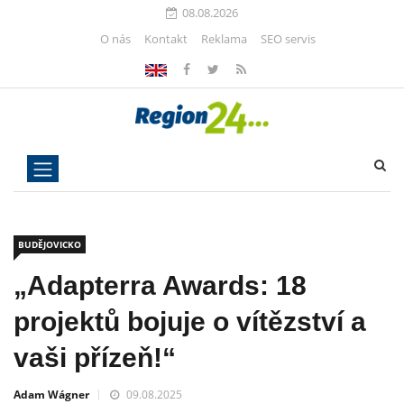
08.08.2026
O nás
Kontakt
Reklama
SEO servis
BUDĚJOVICKO
„Adapterra Awards: 18
projektů bojuje o vítězství a
vaši přízeň!“
Adam Wágner
09.08.2025