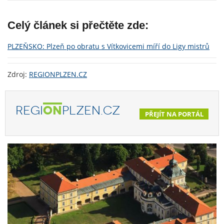
Celý článek si přečtěte zde:
PLZEŇSKO: Plzeň po obratu s Vítkovicemi míří do Ligy mistrů
Zdroj:
REGIONPLZEN.CZ
REGI
ON
PLZEN.CZ
PŘEJÍT NA PORTÁL