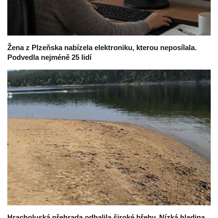
Žena z Plzeňska nabízela elektroniku, kterou neposílala.
Podvedla nejméně 25 lidí
Hracholuská přehrada odhalila široké břehy. Nízká hladina