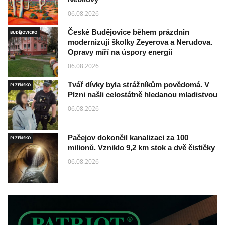
06.08.2026
České Budějovice během prázdnin
BUDĚJOVICKO
modernizují školky Zeyerova a Nerudova.
Opravy míří na úspory energií
06.08.2026
Tvář dívky byla strážníkům povědomá. V
PLZEŇSKO
Plzni našli celostátně hledanou mladistvou
06.08.2026
Pačejov dokončil kanalizaci za 100
PLZEŇSKO
milionů. Vzniklo 9,2 km stok a dvě čističky
06.08.2026