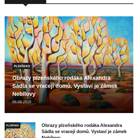
PLZEŇSKO
Obrazy plzeňského rodáka Alexandra
Sádla se vracejí domů. Vystaví je zámek
Nebílovy
06.08.2026
Obrazy plzeňského rodáka Alexandra
PLZEŇSKO
Sádla se vracejí domů. Vystaví je zámek
Nebílovy