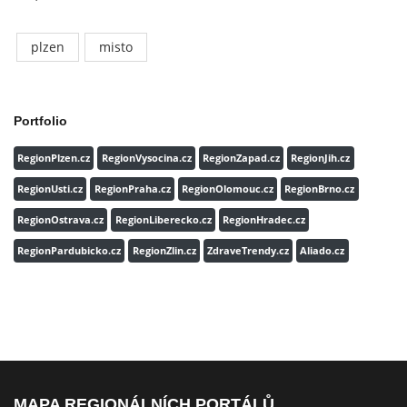
plzen
misto
Portfolio
RegionPlzen.cz
RegionVysocina.cz
RegionZapad.cz
RegionJih.cz
RegionUsti.cz
RegionPraha.cz
RegionOlomouc.cz
RegionBrno.cz
RegionOstrava.cz
RegionLiberecko.cz
RegionHradec.cz
RegionPardubicko.cz
RegionZlin.cz
ZdraveTrendy.cz
Aliado.cz
MAPA REGIONÁLNÍCH PORTÁLŮ