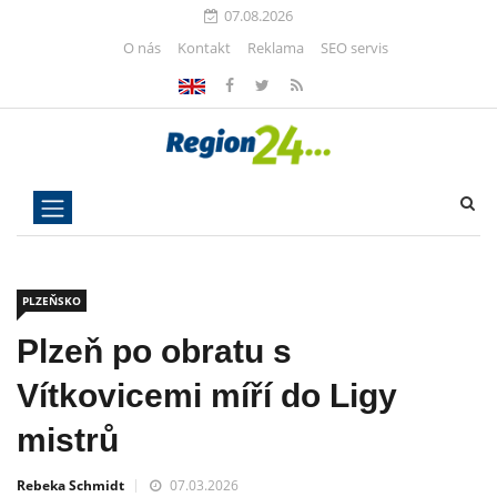
07.08.2026
O nás
Kontakt
Reklama
SEO servis
PLZEŇSKO
Plzeň po obratu s
Vítkovicemi míří do Ligy
mistrů
Rebeka Schmidt
07.03.2026