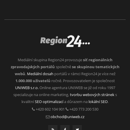
Mediální skupina Region24 provozuje
síť regionálních
zpravodajských portálů
společně
se skupinou tematických
webů
.
Mediální dosah
portálů v rámci Region24 je více než
1.000.000 uživatelů
ročně. Provozovatelem je společnost
UNIWEB s.r.o.
Online agentura UNIWEB se již od roku 1997
specializuje na online marketing,
tvorbu webových stránek
s
kvalitní
SEO optimalizací
a důrazem na
lokální SEO
.
+420 602 104 901
+420 773 200 530
obchod@uniweb.cz