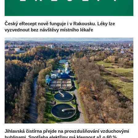
Český eRecept nově funguje i v Rakousku. Léky lze
vyzvednout bez návštěvy místního lékaře
Jihlavská čistírna přejde na provzdušňování vzduchovými
bublinami. Spotřeba elektřiny má klesnout až o 60 %