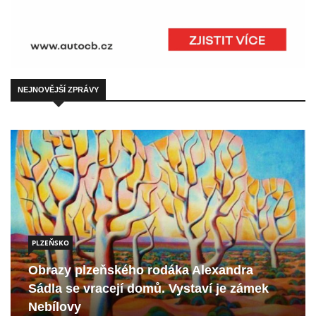
NEJNOVĚJŠÍ ZPRÁVY
PLZEŇSKO
Obrazy plzeňského rodáka Alexandra
Sádla se vracejí domů. Vystaví je zámek
Nebílovy