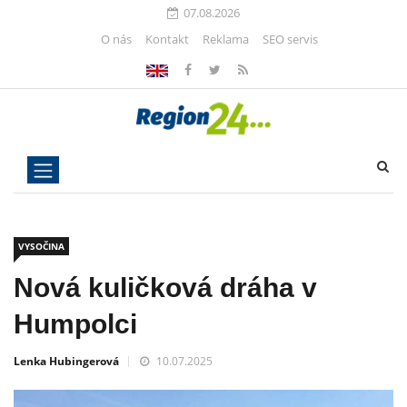
07.08.2026
O nás
Kontakt
Reklama
SEO servis
VYSOČINA
Nová kuličková dráha v
Humpolci
Lenka Hubingerová
10.07.2025