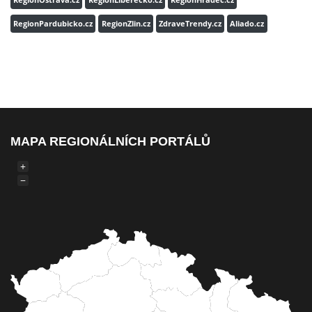
RegionOstrava.cz
RegionLiberecko.cz
RegionHradec.cz
RegionPardubicko.cz
RegionZlin.cz
ZdraveTrendy.cz
Aliado.cz
MAPA REGIONÁLNÍCH PORTÁLŮ
+
−