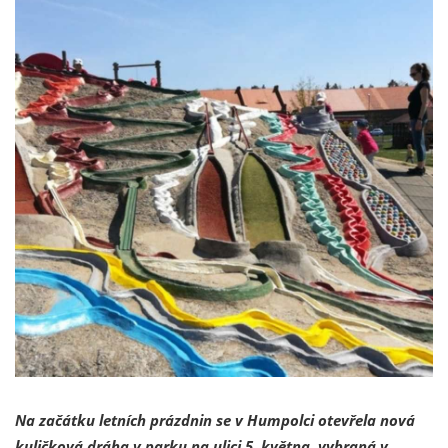
Na začátku letních prázdnin se v Humpolci otevřela nová
kuličková dráha v parku na ulici 5. května, vybraná v