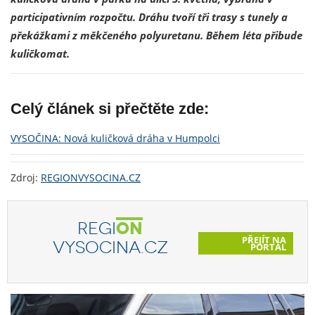
participativním rozpočtu. Dráhu tvoří tři trasy s tunely a
překážkami z měkčeného polyuretanu. Během léta přibude
kuličkomat.
Celý článek si přečtěte zde:
VYSOČINA: Nová kuličková dráha v Humpolci
Zdroj:
REGIONVYSOCINA.CZ
REGI
ON
PŘEJÍT NA
VYSOCINA.CZ
PORTÁL