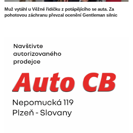
Muž vytáhl u Věžné řidičku z potápějícího se auta. Za
pohotovou záchranu převzal ocenění Gentleman silnic