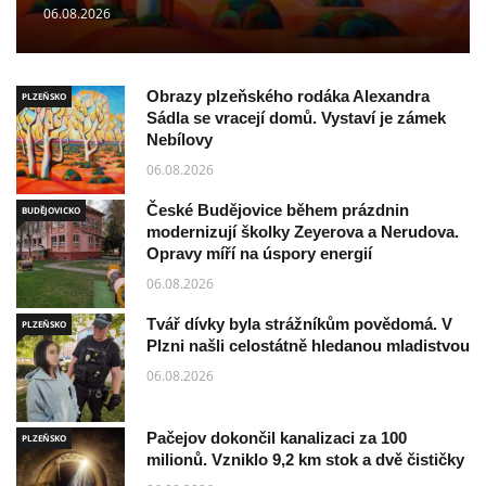
06.08.2026
Obrazy plzeňského rodáka Alexandra
PLZEŇSKO
Sádla se vracejí domů. Vystaví je zámek
Nebílovy
06.08.2026
České Budějovice během prázdnin
BUDĚJOVICKO
modernizují školky Zeyerova a Nerudova.
Opravy míří na úspory energií
06.08.2026
Tvář dívky byla strážníkům povědomá. V
PLZEŇSKO
Plzni našli celostátně hledanou mladistvou
06.08.2026
Pačejov dokončil kanalizaci za 100
PLZEŇSKO
milionů. Vzniklo 9,2 km stok a dvě čističky