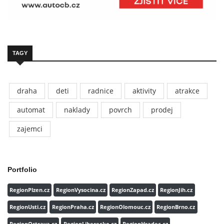
TAGY
draha
deti
radnice
aktivity
atrakce
automat
naklady
povrch
prodej
zajemci
Portfolio
RegionPlzen.cz
RegionVysocina.cz
RegionZapad.cz
RegionJih.cz
RegionUsti.cz
RegionPraha.cz
RegionOlomouc.cz
RegionBrno.cz