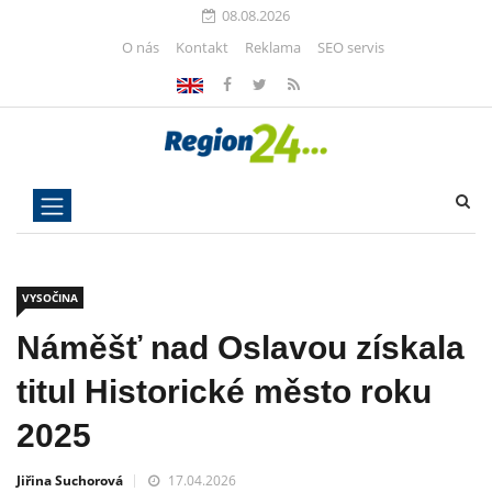
08.08.2026
O nás
Kontakt
Reklama
SEO servis
VYSOČINA
Náměšť nad Oslavou získala
titul Historické město roku
2025
Jiřina Suchorová
17.04.2026