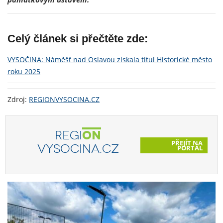
Celý článek si přečtěte zde:
VYSOČINA: Náměšť nad Oslavou získala titul Historické město
roku 2025
Zdroj:
REGIONVYSOCINA.CZ
REGI
ON
PŘEJÍT NA
VYSOCINA.CZ
PORTÁL