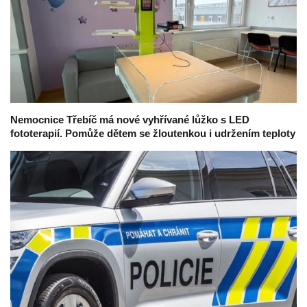
Nemocnice Třebíč má nové vyhřívané lůžko s LED
fototerapií. Pomůže dětem se žloutenkou i udržením teploty