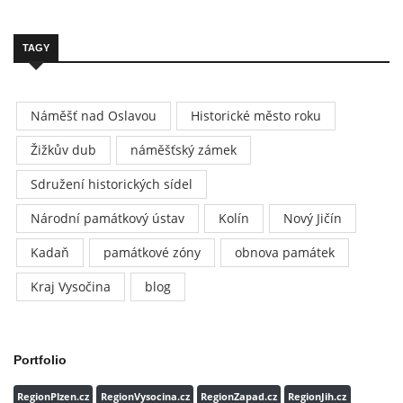
TAGY
Náměšť nad Oslavou
Historické město roku
Žižkův dub
náměšťský zámek
Sdružení historických sídel
Národní památkový ústav
Kolín
Nový Jičín
Kadaň
památkové zóny
obnova památek
Kraj Vysočina
blog
Portfolio
RegionPlzen.cz
RegionVysocina.cz
RegionZapad.cz
RegionJih.cz