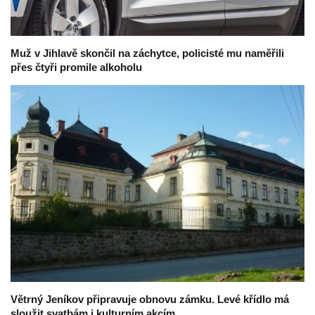
Muž v Jihlavě skončil na záchytce, policisté mu naměřili
přes čtyři promile alkoholu
Větrný Jeníkov připravuje obnovu zámku. Levé křídlo má
sloužit svatbám i kulturním akcím