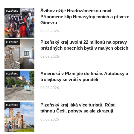
Švihov ožije Hradozámeckou nocí.
PLZEŇSKO
Připomene klip Nenasytný mnich a přiveze
Ginevru
08.08.2026
Plzeňský kraj uvolní 22 milionů na opravy
PLZEŇSKO
prázdných obecních bytů v malých obcích
08.08.2026
Americká v Plzni jde do finále. Autobusy a
PLZEŇSKO
trolejbusy se vrátí v pondělí
08.08.2026
Plzeňský kraj láká více turistů. Růst
PLZEŇSKO
táhnou Češi, pobyty se ale zkracují
08.08.2026