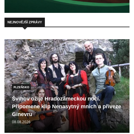
NEJNOVĚJŠÍ ZPRÁVY
PLZEŇSKO
Švihov ožije Hradozámeckou nocí.
Připomene klip Nenasytný mnich a přiveze
Ginevru
08.08.2026