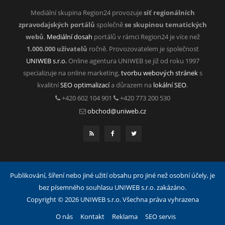
Mediální skupina Region24 provozuje
síť regionálních
zpravodajských portálů
společně
se skupinou tematických
webů
.
Mediální dosah
portálů v rámci Region24 je více než
1.000.000 uživatelů
ročně. Provozovatelem je společnost
UNIWEB s.r.o.
Online agentura UNIWEB se již od roku 1997
specializuje na online marketing,
tvorbu webových stránek
s
kvalitní
SEO optimalizací
a důrazem na
lokální SEO
.
+420 602 104 901
+420 773 200 530
obchod@uniweb.cz
Publikování, šíření nebo jiné užití obsahu pro jiné než osobní účely, je
bez písemného souhlasu UNIWEB s.r.o. zakázáno.
Copyright © 2026 UNIWEB s.r.o. Všechna práva vyhrazena
O nás
Kontakt
Reklama
SEO servis