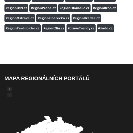
RegionUsti.cz
RegionPraha.cz
RegionOlomouc.cz
RegionBrno.cz
RegionOstrava.cz
RegionLiberecko.cz
RegionHradec.cz
RegionPardubicko.cz
RegionZlin.cz
ZdraveTrendy.cz
Aliado.cz
MAPA REGIONÁLNÍCH PORTÁLŮ
+
−