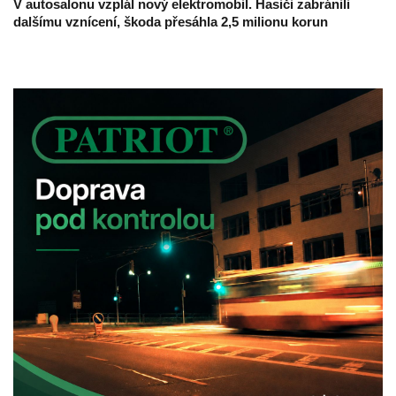
V autosalonu vzplál nový elektromobil. Hasiči zabránili
dalšímu vznícení, škoda přesáhla 2,5 milionu korun