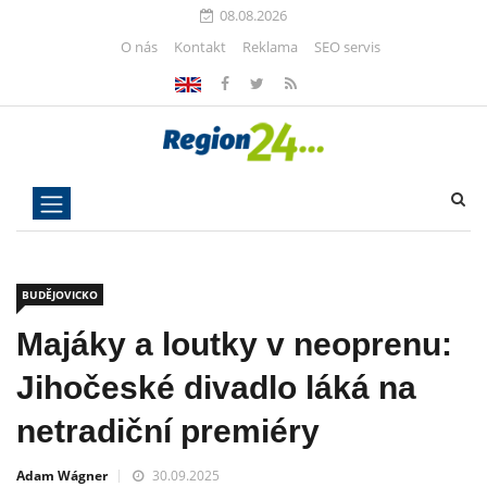
08.08.2026
O nás
Kontakt
Reklama
SEO servis
BUDĚJOVICKO
Majáky a loutky v neoprenu:
Jihočeské divadlo láká na
netradiční premiéry
Adam Wágner
30.09.2025