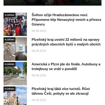
Švihov ožije Hradozámeckou nocí.
PLZEŇSKO
Připomene klip Nenasytný mnich a přiveze
Ginevru
08.08.2026
Plzeňský kraj uvolní 22 milionů na opravy
PLZEŇSKO
prázdných obecních bytů v malých obcích
08.08.2026
Americká v Plzni jde do finále. Autobusy a
PLZEŇSKO
trolejbusy se vrátí v pondělí
08.08.2026
Plzeňský kraj láká více turistů. Růst
PLZEŇSKO
táhnou Češi, pobyty se ale zkracují
08.08.2026