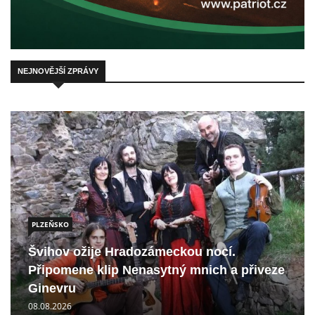
NEJNOVĚJŠÍ ZPRÁVY
PLZEŇSKO
Švihov ožije Hradozámeckou nocí.
Připomene klip Nenasytný mnich a přiveze
Ginevru
08.08.2026