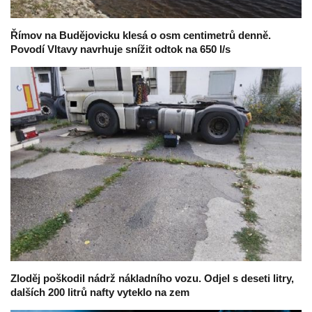
Římov na Budějovicku klesá o osm centimetrů denně.
Povodí Vltavy navrhuje snížit odtok na 650 l/s
Zloděj poškodil nádrž nákladního vozu. Odjel s deseti litry,
dalších 200 litrů nafty vyteklo na zem