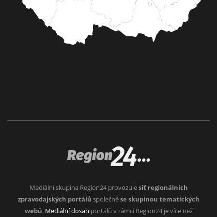
Mediální skupina Region24 provozuje
síť regionálních
zpravodajských portálů
společně
se skupinou tematických
webů
.
Mediální dosah
portálů v rámci Region24 je více než