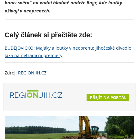
konci světa" na vodní hladině nádrže Bagr, kde loutky
ožívají v neoprenech.
Celý článek si přečtěte zde:
BUDĚJOVICKO: Majáky a loutky v neoprenu: Jihočeské divadlo
láká na netradiční premiéry
Zdroj:
REGIONJIH.CZ
REGI
ON
JIH.CZ
PŘEJÍT NA PORTÁL