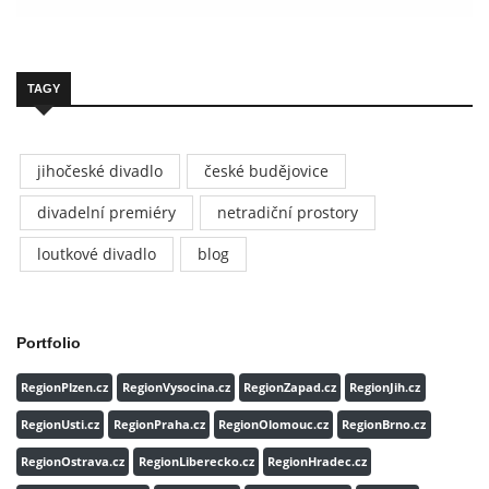
TAGY
jihočeské divadlo
české budějovice
divadelní premiéry
netradiční prostory
loutkové divadlo
blog
Portfolio
RegionPlzen.cz
RegionVysocina.cz
RegionZapad.cz
RegionJih.cz
RegionUsti.cz
RegionPraha.cz
RegionOlomouc.cz
RegionBrno.cz
RegionOstrava.cz
RegionLiberecko.cz
RegionHradec.cz