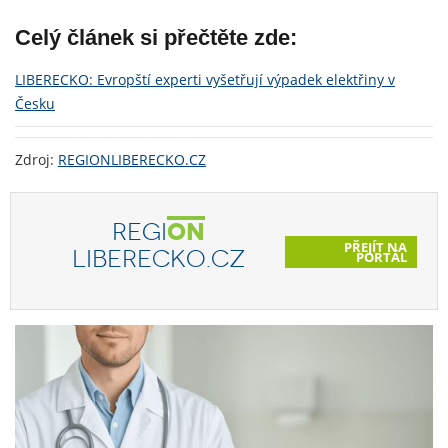
Celý článek si přečtěte zde:
LIBERECKO: Evropští experti vyšetřují výpadek elektřiny v
Česku
Zdroj:
REGIONLIBERECKO.CZ
REGI
ON
PŘEJÍT NA
LIBERECKO.CZ
PORTÁL