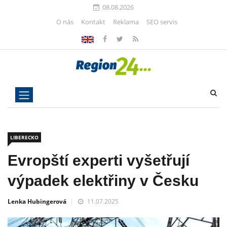
08.08.2026
O nás
Kontakt
Reklama
SEO servis
LIBERECKO
Evropští experti vyšetřují
výpadek elektřiny v Česku
Lenka Hubingerová
11.07.2025