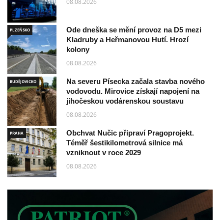
08.08.2026
Ode dneška se mění provoz na D5 mezi
PLZEŇSKO
Kladruby a Heřmanovou Hutí. Hrozí
kolony
08.08.2026
Na severu Písecka začala stavba nového
BUDĚJOVICKO
vodovodu. Mirovice získají napojení na
jihočeskou vodárenskou soustavu
08.08.2026
Obchvat Nučic připraví Pragoprojekt.
PRAHA
Téměř šestikilometrová silnice má
vzniknout v roce 2029
08.08.2026