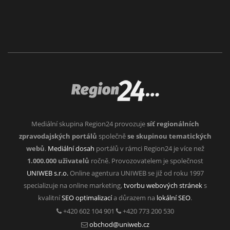
Mediální skupina Region24 provozuje
síť regionálních
zpravodajských portálů
společně
se skupinou tematických
webů
.
Mediální dosah
portálů v rámci Region24 je více než
1.000.000 uživatelů
ročně. Provozovatelem je společnost
UNIWEB s.r.o.
Online agentura UNIWEB se již od roku 1997
specializuje na online marketing,
tvorbu webových stránek
s
kvalitní
SEO optimalizací
a důrazem na
lokální SEO
.
+420 602 104 901
+420 773 200 530
obchod@uniweb.cz