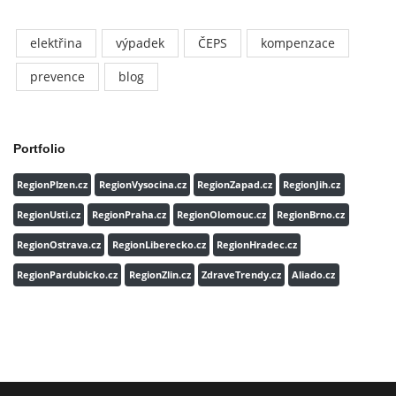
elektřina
výpadek
ČEPS
kompenzace
prevence
blog
Portfolio
RegionPlzen.cz
RegionVysocina.cz
RegionZapad.cz
RegionJih.cz
RegionUsti.cz
RegionPraha.cz
RegionOlomouc.cz
RegionBrno.cz
RegionOstrava.cz
RegionLiberecko.cz
RegionHradec.cz
RegionPardubicko.cz
RegionZlin.cz
ZdraveTrendy.cz
Aliado.cz