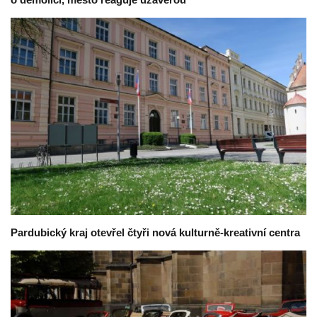
Pardubický kraj otevřel čtyři nová kulturně-kreativní centra