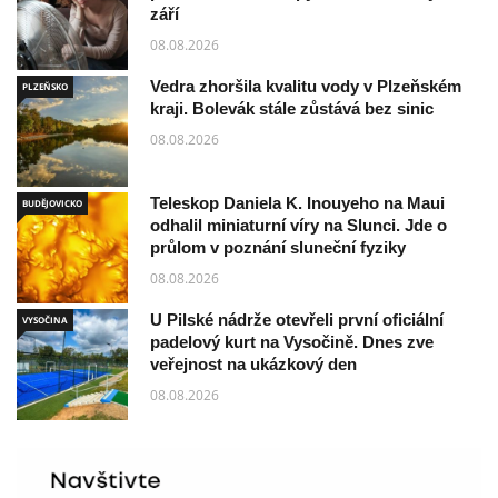
září
08.08.2026
Vedra zhoršila kvalitu vody v Plzeňském
PLZEŇSKO
kraji. Bolevák stále zůstává bez sinic
08.08.2026
Teleskop Daniela K. Inouyeho na Maui
BUDĚJOVICKO
odhalil miniaturní víry na Slunci. Jde o
průlom v poznání sluneční fyziky
08.08.2026
U Pilské nádrže otevřeli první oficiální
VYSOČINA
padelový kurt na Vysočině. Dnes zve
veřejnost na ukázkový den
08.08.2026