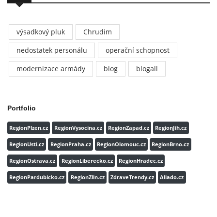
výsadkový pluk
Chrudim
nedostatek personálu
operační schopnost
modernizace armády
blog
blogall
Portfolio
RegionPlzen.cz
RegionVysocina.cz
RegionZapad.cz
RegionJih.cz
RegionUsti.cz
RegionPraha.cz
RegionOlomouc.cz
RegionBrno.cz
RegionOstrava.cz
RegionLiberecko.cz
RegionHradec.cz
RegionPardubicko.cz
RegionZlin.cz
ZdraveTrendy.cz
Aliado.cz