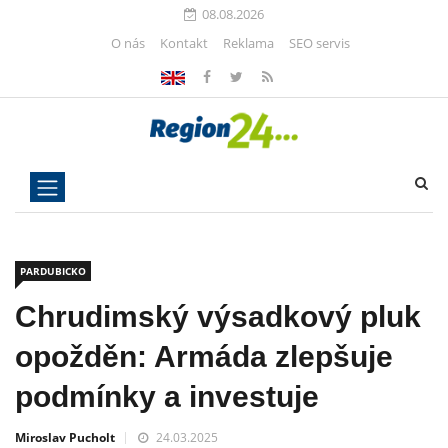
08.08.2026
O nás
Kontakt
Reklama
SEO servis
PARDUBICKO
Chrudimský výsadkový pluk
opožděn: Armáda zlepšuje
podmínky a investuje
Miroslav Pucholt
24.03.2025