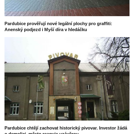
Pardubice prověřují nové legální plochy pro graffiti:
Anenský podjezd i Myší díra v hledáčku
Pardubice chtějí zachovat historický pivovar. Investor žádá
o demolici, město reaguje uzávěrou