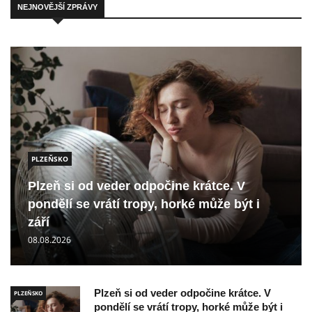
NEJNOVĚJŠÍ ZPRÁVY
PLZEŇSKO
Plzeň si od veder odpočine krátce. V
pondělí se vrátí tropy, horké může být i
září
08.08.2026
Plzeň si od veder odpočine krátce. V
PLZEŇSKO
pondělí se vrátí tropy, horké může být i